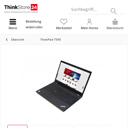
Suchbegriff...
Bestellung
widerrufen
Menü
Merkzettel
Mein Konto
Warenkorb
Übersicht
ThinkPad T590