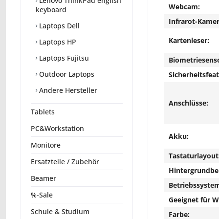
Lenovo ThinkPad english
Webcam:
keyboard
Infrarot-Kamer
Laptops Dell
Kartenleser:
Laptops HP
Laptops Fujitsu
Biometriesens
Outdoor Laptops
Sicherheitsfeat
Andere Hersteller
Anschlüsse:
Tablets
PC&Workstation
Akku:
Monitore
Tastaturlayout
Ersatzteile / Zubehör
Hintergrundbe
Beamer
Betriebssyste
%-Sale
Geeignet für 
Schule & Studium
Farbe: