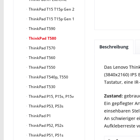
ThinkPad T15 T15p Gen 2
ThinkPad T15 T15p Gen 1
ThinkPad T590
ThinkPad T580
Beschreibung
ThinkPad T570
ThinkPad T560
Das Lenovo Think
ThinkPad T550
(3840x2160) IPS 
ThinkPad T540p, T550
Tastatur, eine I
ThinkPad T530
Zustand:
gebrauc
ThinkPad P15, P15s, P15v
Ein gepflegter A
ThinkPad P53, P53s
einsehbaren Stel
ThinkPad P1
An schwieriger e
Aufkleberreste vo
ThinkPad P52, P52s
ThinkPad P51, P51s