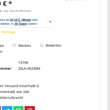
 € *
t.
zzgl. Versandkosten
Abbildung ähnlich
 1 Werktage
Bewerten
hen
Merken
en
13798
nummer:
20LA-0023MX
ser Versand innerhalb D
innerhalb von 24h
Widerrufsrecht