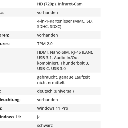
HD (720p), Infrarot-Cam
a:
vorhanden
4-in-1-Kartenleser (MMC, SD,
SDHC, SDXC)
oren:
vorhanden
ures:
TPM 2.0
HDMI, Nano-SIM, RJ-45 (LAN),
USB 3.1, Audio-In/Out
kombiniert, Thunderbolt 3,
USB-C, USB 3.0
gebraucht, genaue Laufzeit
nicht ermittelt
:
deutsch (universal)
leuchtung:
vorhanden
m:
Windows 11 Pro
Windows 11:
ja
schwarz