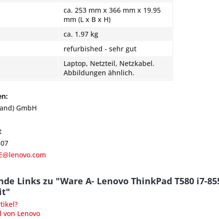
ca. 253 mm x 366 mm x 19.95
mm (L x B x H)
ca. 1.97 kg
refurbished - sehr gut
Laptop, Netzteil, Netzkabel.
Abbildungen ähnlich.
en:
land) GmbH
t
807
E@lenovo.com
de Links zu "Ware A- Lenovo ThinkPad T580 i7-85
it"
ikel?
l von Lenovo