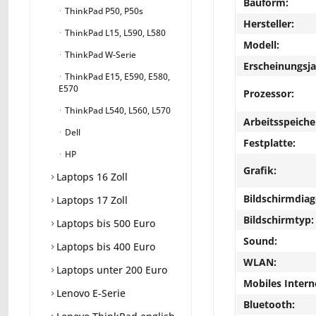
Bauform:
ThinkPad P50, P50s
Hersteller:
ThinkPad L15, L590, L580
Modell:
ThinkPad W-Serie
Erscheinungsja
ThinkPad E15, E590, E580,
E570
Prozessor:
ThinkPad L540, L560, L570
Arbeitsspeiche
Dell
Festplatte:
HP
Grafik:
Laptops 16 Zoll
Bildschirmdiag
Laptops 17 Zoll
Bildschirmtyp:
Laptops bis 500 Euro
Sound:
Laptops bis 400 Euro
WLAN:
Laptops unter 200 Euro
Mobiles Intern
Lenovo E-Serie
Bluetooth: