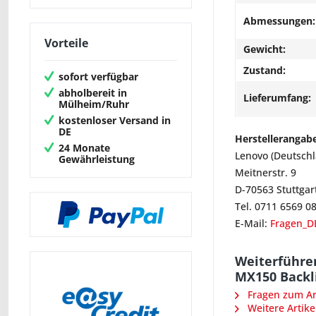
Abmessungen:
Vorteile
Gewicht:
Zustand:
sofort verfügbar
abholbereit in
Lieferumfang:
Mülheim/Ruhr
kostenloser Versand in
DE
Herstellerangab
24 Monate
Lenovo (Deutsch
Gewährleistung
Meitnerstr. 9
D-70563 Stuttgar
Tel. 0711 6569 0
E-Mail:
Fragen_D
Weiterführen
MX150 Backl
Fragen zum Art
Weitere Artike