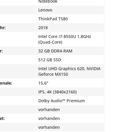
Notebook
Lenovo
ThinkPad T580
hr:
2018
Intel Core i7-8550U 1,8GHz
(Quad-Core)
r:
32 GB DDR4-RAM
512 GB SSD
Intel UHD Graphics 620, NVIDIA
Geforce MX150
onale:
15,6"
IPS, 4K (3840x2160)
Dolby Audio™ Premium
vorhanden
et:
vorhanden
vorhanden