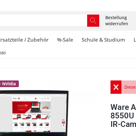
Bestellung
widerrufen
rsatzteile / Zubehör
%-Sale
Schule & Studium
580
+ NVidia
Diese
Ware A
8550U 
IR-Cam