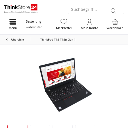
Suchbegriff...
Bestellung
widerrufen
Menü
Merkzettel
Mein Konto
Warenkorb
Übersicht
ThinkPad T15 T15p Gen 1