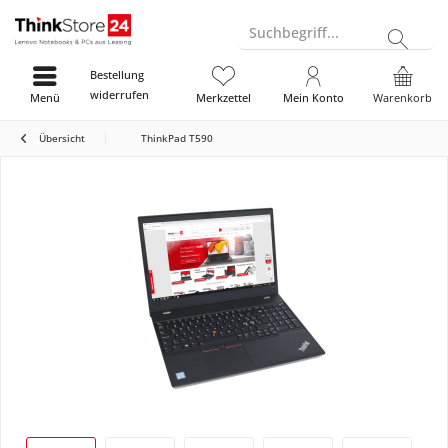
Suchbegriff...
Bestellung
widerrufen
Menü
Merkzettel
Mein Konto
Warenkorb
Übersicht
ThinkPad T590