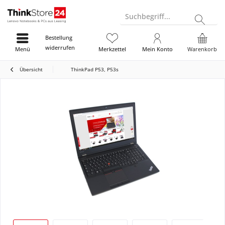
Suchbegriff...
Bestellung
widerrufen
Menü
Merkzettel
Mein Konto
Warenkorb
Übersicht
ThinkPad P53, P53s