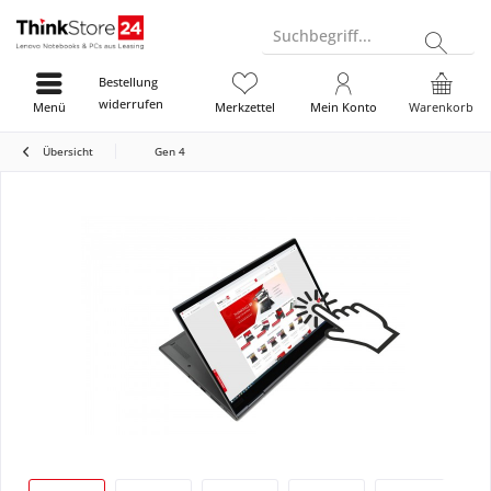
Suchbegriff...
Bestellung
widerrufen
Menü
Merkzettel
Mein Konto
Warenkorb
Übersicht
Gen 4