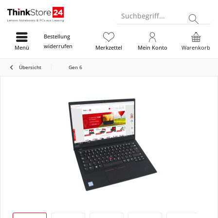
Suchbegriff...
Bestellung
widerrufen
Menü
Merkzettel
Mein Konto
Warenkorb
Übersicht
Gen 6