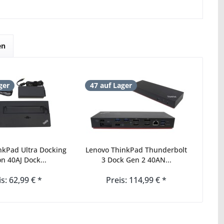
en
ger
47 auf Lager
nkPad Ultra Docking
Lenovo ThinkPad Thunderbolt
on 40AJ Dock...
3 Dock Gen 2 40AN...
is: 62,99 € *
Preis: 114,99 € *