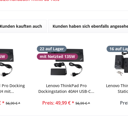
Kunden kauften auch
Kunden haben sich ebenfalls angeseh
22 auf Lager
16 auf La
35W
mit Netzteil 135W
 Pro Docking
Lenovo ThinkPad Pro
Lenovo Thi
H mit...
Dockingstation 40AH USB-C...
Stati
€ *
Preis: 49,99 € *
Pre
56,99 € *
56,99 € *