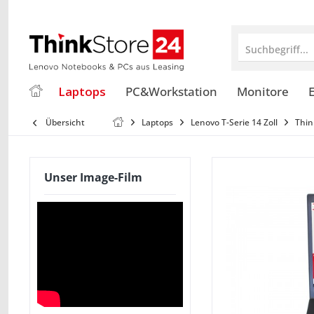
Suchbegriff...
Laptops
PC&Workstation
Monitore
E
Übersicht
Laptops
Lenovo T-Serie 14 Zoll
Thin
Unser Image-Film