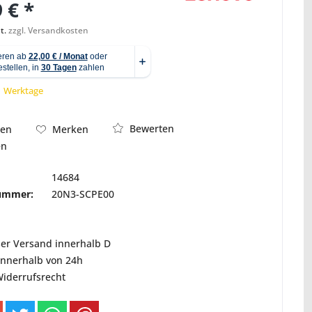
 € *
t.
zzgl. Versandkosten
Abbildung ähnlich
 1 Werktage
Bewerten
hen
Merken
en
14684
nummer:
20N3-SCPE00
ser Versand innerhalb D
innerhalb von 24h
Widerrufsrecht