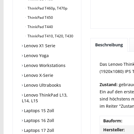
ThinkPad T460p, T470p
ThinkPad T450
ThinkPad T440
ThinkPad T410, T420, T430
Beschreibung
Lenovo X1 Serie
Lenovo Yoga
Das Lenovo Think
Lenovo Workstations
(1920x1080) IPS 
Lenovo X-Serie
Zustand:
gebrauc
Lenovo Ultrabooks
Ein auf den erst
Lenovo ThinkPad L13,
sind höchstens m
L14, L15
im Reiter "Zusta
Laptops 15 Zoll
Laptops 16 Zoll
Bauform:
Hersteller:
Laptops 17 Zoll