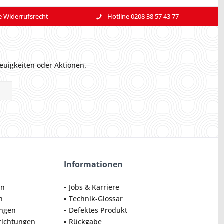
e Widerrufsrecht
Hotline 0208 38 57 43 77
euigkeiten oder Aktionen.
Informationen
en
Jobs & Karriere
n
Technik-Glossar
ungen
Defektes Produkt
nrichtungen
Rückgabe