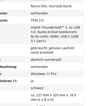
Micro-Sim, microSD-Karte
oren:
vorhanden
ures:
TPM 2.0
Intel® Thunderbolt™ 3, 2x USB
3.0, Audio-In/Out kombiniert,
RJ-45 (LAN), HDMI, USB C (USB
3.1 Gen1)
gebraucht, genaue Laufzeit
nicht ermittelt
:
deutsch (universal)
leuchtung:
vorhanden
m:
Windows 11 Pro
Windows 11:
ja
schwarz
ca. 227 mm x 329 mm x 18.9
mm (L x B x H)