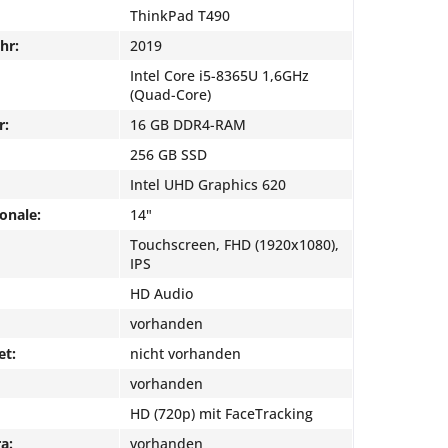
ThinkPad T490
hr:
2019
Intel Core i5-8365U 1,6GHz
(Quad-Core)
r:
16 GB DDR4-RAM
256 GB SSD
Intel UHD Graphics 620
onale:
14"
Touchscreen, FHD (1920x1080),
IPS
HD Audio
vorhanden
et:
nicht vorhanden
vorhanden
HD (720p) mit FaceTracking
a:
vorhanden