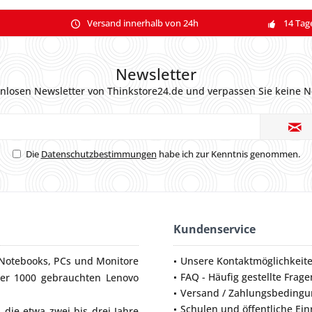
Versand innerhalb von 24h
14 Tag
Newsletter
nlosen Newsletter von Thinkstore24.de und verpassen Sie keine N
Die
Datenschutzbestimmungen
habe ich zur Kenntnis genommen.
Kundenservice
Notebooks
,
PCs
und
Monitore
Unsere Kontaktmöglichkeit
FAQ - Häufig gestellte Frage
ber 1000 gebrauchten Lenovo
Versand / Zahlungsbeding
Schulen und öffentliche Ei
die etwa zwei bis drei Jahre