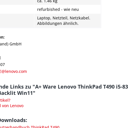
ca. 1.46 kg
refurbished - wie neu
Laptop, Netzteil, Netzkabel.
Abbildungen ähnlich.
en:
land) GmbH
t
807
E@lenovo.com
nde Links zu "A+ Ware Lenovo ThinkPad T490 i5-
acklit Win11"
ikel?
l von Lenovo
Downloads:
utzerhandbuch ThinkPad T490