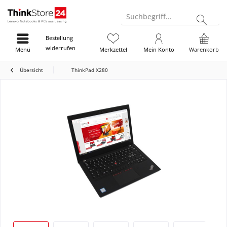
Suchbegriff...
Bestellung
widerrufen
Menü
Merkzettel
Mein Konto
Warenkorb
Übersicht
ThinkPad X280