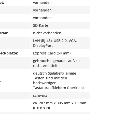
et:
vorhanden
vorhanden
vorhanden
SD-Karte
oren:
nicht vorhanden
LAN (RJ-45), USB 2.0, VGA,
DisplayPort
eckplätze:
Express Card (54 mm)
gebraucht, genaue Laufzeit
nicht ermittelt
deutsch (gelabelt), einige
Tasten sind mit den
:
hochwertigen
Tastaturaufklebern überklebt
schwarz
ca. 207 mm x 305 mm x 19 mm
(L x B x H)