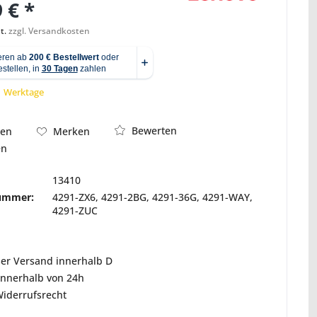
 € *
t.
zzgl. Versandkosten
Abbildung ähnlich
 1 Werktage
Bewerten
hen
Merken
en
13410
nummer:
4291-ZX6, 4291-2BG, 4291-36G, 4291-WAY,
4291-ZUC
ser Versand innerhalb D
innerhalb von 24h
Widerrufsrecht