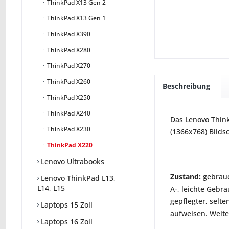
ThinkPad X13 Gen 2
ThinkPad X13 Gen 1
ThinkPad X390
ThinkPad X280
ThinkPad X270
ThinkPad X260
Beschreibung
ThinkPad X250
ThinkPad X240
Das Lenovo Think
ThinkPad X230
(1366x768) Bilds
ThinkPad X220
Lenovo Ultrabooks
Zustand:
gebrauc
Lenovo ThinkPad L13,
L14, L15
A-, leichte Gebr
gepflegter, selte
Laptops 15 Zoll
aufweisen. Weite
Laptops 16 Zoll