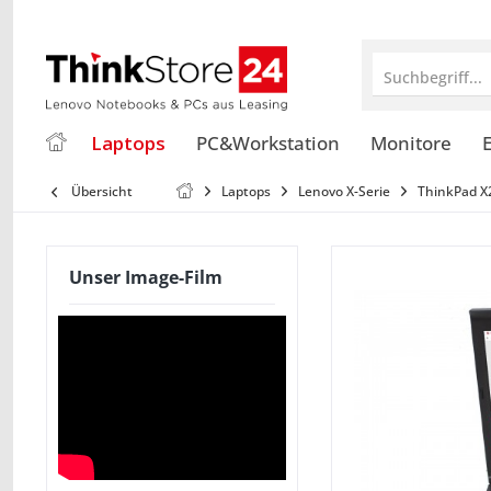
Suchbegriff...
Laptops
PC&Workstation
Monitore
E
Übersicht
Laptops
Lenovo X-Serie
ThinkPad X
Unser Image-Film