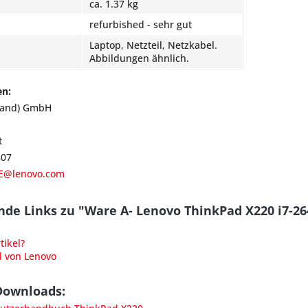
ca. 1.37 kg
refurbished - sehr gut
Laptop, Netzteil, Netzkabel.
Abbildungen ähnlich.
en:
land) GmbH
t
807
E@lenovo.com
nde Links zu "Ware A- Lenovo ThinkPad X220 i7
ikel?
l von Lenovo
Downloads: