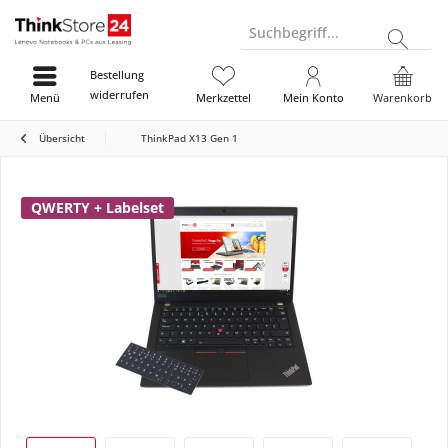
Suchbegriff...
Bestellung
widerrufen
Menü
Merkzettel
Mein Konto
Warenkorb
Übersicht
ThinkPad X13 Gen 1
QWERTY + Labelset