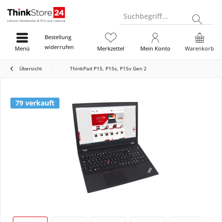
Suchbegriff...
Bestellung
widerrufen
Menü
Merkzettel
Mein Konto
Warenkorb
Übersicht
ThinkPad P15, P15s, P15v Gen 2
79 verkauft