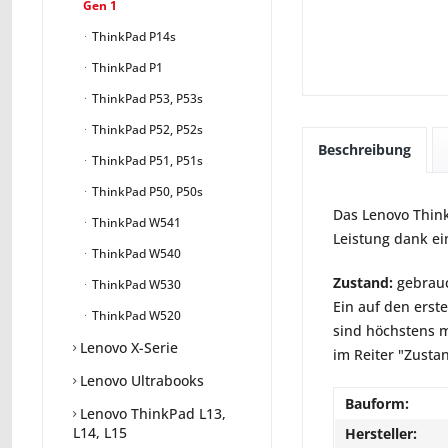
Gen 1
ThinkPad P14s
ThinkPad P1
ThinkPad P53, P53s
ThinkPad P52, P52s
Beschreibung
ThinkPad P51, P51s
ThinkPad P50, P50s
Das Lenovo Think
ThinkPad W541
Leistung dank ei
ThinkPad W540
Zustand:
gebrauc
ThinkPad W530
Ein auf den erst
ThinkPad W520
sind höchstens m
Lenovo X-Serie
im Reiter "Zusta
Lenovo Ultrabooks
Bauform:
Lenovo ThinkPad L13,
L14, L15
Hersteller: