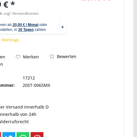
 € *
t.
zzgl. Versandkosten
Abbildung ähnlich
 1 Werktage
Bewerten
hen
Merken
en
17212
nummer:
20ST-0065MX
ser Versand innerhalb D
innerhalb von 24h
Widerrufsrecht