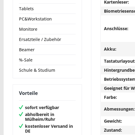
Kartenleser:
Tablets
Biometriesens
PC&Workstation
Anschlüsse:
Monitore
Ersatzteile / Zubehör
Akku:
Beamer
%-Sale
Tastaturlayout
Hintergrundbe
Schule & Studium
Betriebssyste
Geeignet für 
Vorteile
Farbe:
sofort verfügbar
Abmessungen:
abholbereit in
Mülheim/Ruhr
Gewicht:
kostenloser Versand in
Zustand:
DE