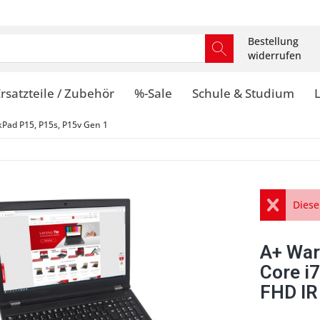
Bestellung
widerrufen
rsatzteile / Zubehör
%-Sale
Schule & Studium
kPad P15, P15s, P15v Gen 1
Diese
A+ War
Core i
FHD IR