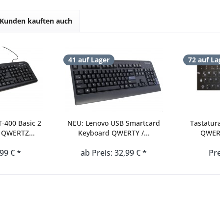
Kunden kauften auch
41 auf Lager
72 auf La
-400 Basic 2
NEU: Lenovo USB Smartcard
Tastatur
 QWERTZ...
Keyboard QWERTY /...
QWERT
,99 € *
ab Preis: 32,99 € *
Pre