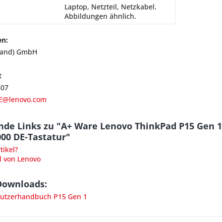
Laptop, Netzteil, Netzkabel.
Abbildungen ähnlich.
en:
land) GmbH
t
807
E@lenovo.com
nde Links zu "A+ Ware Lenovo ThinkPad P15 Gen 1
000 DE-Tastatur"
ikel?
l von Lenovo
Downloads:
utzerhandbuch P15 Gen 1