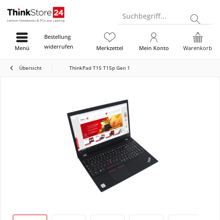
Suchbegriff...
Bestellung
widerrufen
Menü
Merkzettel
Mein Konto
Warenkorb
Übersicht
ThinkPad T15 T15p Gen 1