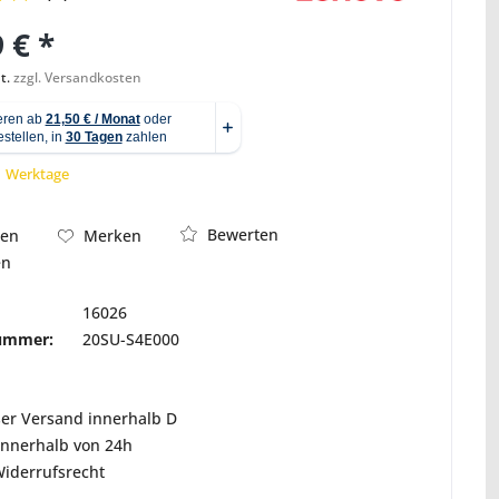
 € *
t.
zzgl. Versandkosten
Abbildung ähnlich
 1 Werktage
Bewerten
hen
Merken
en
16026
nummer:
20SU-S4E000
ser Versand innerhalb D
innerhalb von 24h
Widerrufsrecht