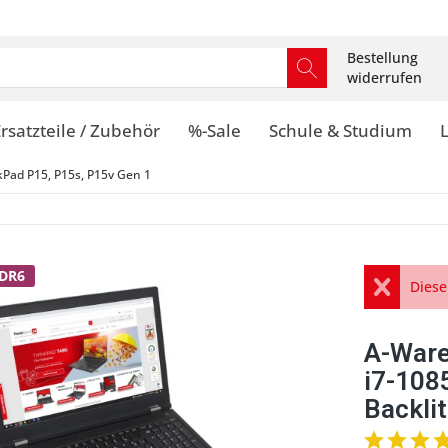
Bestellung
widerrufen
rsatzteile / Zubehör
%-Sale
Schule & Studium
kPad P15, P15s, P15v Gen 1
DDR6
Diese
A-Ware
i7-108
Backli