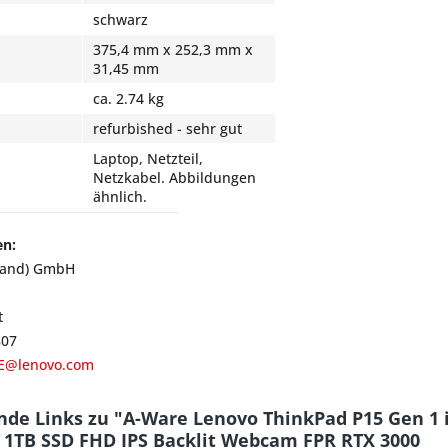
schwarz
375,4 mm x 252,3 mm x
31,45 mm
ca. 2.74 kg
refurbished - sehr gut
Laptop, Netzteil,
Netzkabel. Abbildungen
ähnlich.
en:
land) GmbH
t
807
E@lenovo.com
de Links zu "A-Ware Lenovo ThinkPad P15 Gen 1 i
 1TB SSD FHD IPS Backlit Webcam FPR RTX 3000