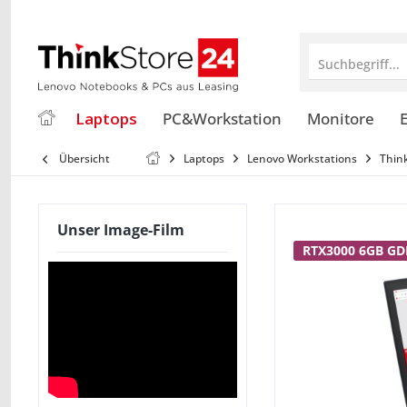
Suchbegriff...
Laptops
PC&Workstation
Monitore
E
Übersicht
Laptops
Lenovo Workstations
Thin
Unser Image-Film
RTX3000 6GB G