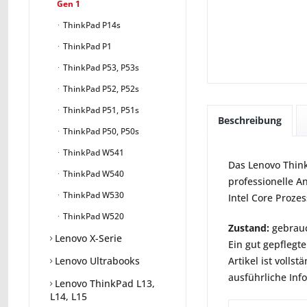
Gen 1
ThinkPad P14s
ThinkPad P1
ThinkPad P53, P53s
ThinkPad P52, P52s
ThinkPad P51, P51s
Beschreibung
ThinkPad P50, P50s
ThinkPad W541
Das Lenovo Think
ThinkPad W540
professionelle A
ThinkPad W530
Intel Core Proze
ThinkPad W520
Zustand:
gebrauc
Lenovo X-Serie
Ein gut gepflegte
Artikel ist voll
Lenovo Ultrabooks
ausführliche Inf
Lenovo ThinkPad L13,
L14, L15