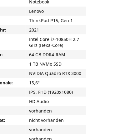
Notebook
Lenovo
ThinkPad P15, Gen 1
hr:
2021
Intel Core i7-10850H 2,7
GHz (Hexa-Core)
r:
64 GB DDR4-RAM
1 TB NVMe SSD
NVIDIA Quadro RTX 3000
onale:
15,6"
IPS, FHD (1920x1080)
HD Audio
vorhanden
et:
nicht vorhanden
vorhanden
vorhanden