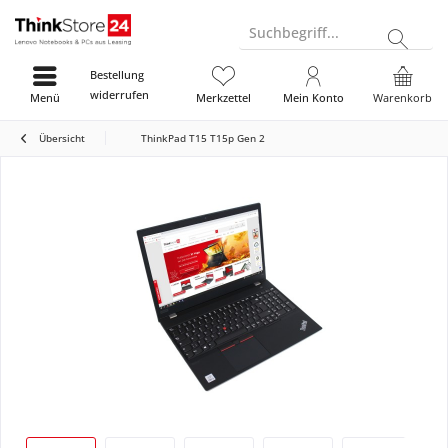
Suchbegriff...
Bestellung
widerrufen
Menü
Merkzettel
Mein Konto
Warenkorb
Übersicht
ThinkPad T15 T15p Gen 2