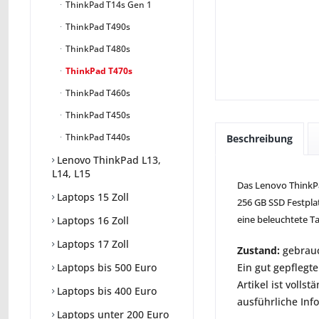
ThinkPad T14s Gen 1
ThinkPad T490s
ThinkPad T480s
ThinkPad T470s
ThinkPad T460s
ThinkPad T450s
ThinkPad T440s
Beschreibung
Lenovo ThinkPad L13,
L14, L15
Das Lenovo ThinkPad
Laptops 15 Zoll
256 GB SSD Festplat
eine beleuchtete T
Laptops 16 Zoll
Laptops 17 Zoll
Zustand:
gebrauc
Ein gut gepflegte
Laptops bis 500 Euro
Artikel ist voll
Laptops bis 400 Euro
ausführliche Inf
Laptops unter 200 Euro