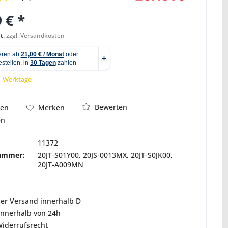
 € *
t.
zzgl. Versandkosten
Abbildung ähnlich
 1 Werktage
Bewerten
hen
Merken
en
11372
nummer:
20JT-S01Y00, 20JS-0013MX, 20JT-S0JK00,
20JT-A009MN
ser Versand innerhalb D
innerhalb von 24h
Widerrufsrecht