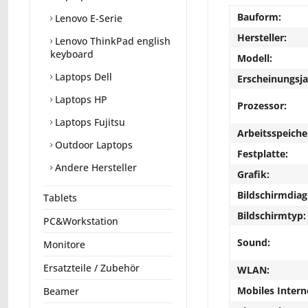
Bauform:
Lenovo E-Serie
Hersteller:
Lenovo ThinkPad english
keyboard
Modell:
Laptops Dell
Erscheinungsja
Laptops HP
Prozessor:
Laptops Fujitsu
Arbeitsspeiche
Outdoor Laptops
Festplatte:
Andere Hersteller
Grafik:
Bildschirmdiag
Tablets
Bildschirmtyp:
PC&Workstation
Sound:
Monitore
Ersatzteile / Zubehör
WLAN:
Mobiles Intern
Beamer