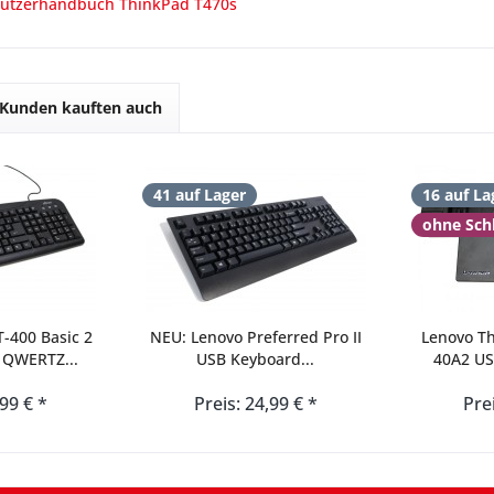
utzerhandbuch ThinkPad T470s
Kunden kauften auch
41 auf Lager
16 auf La
ohne Sch
-400 Basic 2
NEU: Lenovo Preferred Pro II
Lenovo Th
 QWERTZ...
USB Keyboard...
40A2 US
,99 € *
Preis: 24,99 € *
Pre