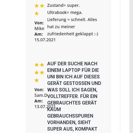
Zustand= super.
Ultrabook= mega.
Lieferung = schnell. Alles
Von:
hat zu meiner
Mike
zufriedenheit geklappt :-)
Am:
15.07.2021
AUF DER SUCHE NACH
EINEM LAPTOP FÜR DIE
UNI BIN ICH AUF DIESES
GERÄT GESTOSSEN UND W
Von:
AS SOLL ICH SAGEN, V
Sam.D
OLLTREFFER. FÜR EIN G
Am:
EBRAUCHTES GERÄT K
13.07.2021
AUM G
EBRAUCHSSPUREN V
ORHANDEN, SIEHT S
UPER AUS, KOMPAKT U