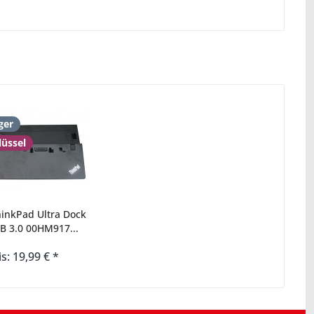
ger
lüssel
inkPad Ultra Dock
B 3.0 00HM917...
is: 19,99 € *