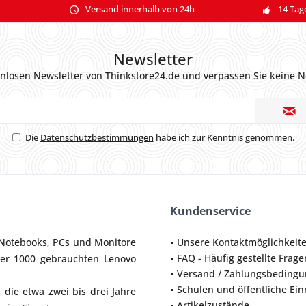
Versand innerhalb von 24h
14 Tag
Newsletter
nlosen Newsletter von Thinkstore24.de und verpassen Sie keine N
Die
Datenschutzbestimmungen
habe ich zur Kenntnis genommen.
Kundenservice
Notebooks
,
PCs
und
Monitore
Unsere Kontaktmöglichkeit
FAQ - Häufig gestellte Frage
ber 1000 gebrauchten Lenovo
Versand / Zahlungsbeding
Schulen und öffentliche Ei
die etwa zwei bis drei Jahre
Artikelzustände