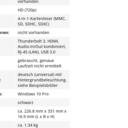
vorhanden
HD (720p)
4-in-1-Kartenleser (MMC,
SD, SDHC, SDXC)
oren:
nicht vorhanden
Thunderbolt 3, HDMI,
Audio-In/Out kombiniert,
RJ-45 (LAN), USB 3.0
gebraucht, genaue
Laufzeit nicht ermittelt
deutsch (universal) mit
:
Hintergrundbeleuchtung,
siehe Beispielsbilder
m:
Windows 10 Pro
schwarz
ca. 226.8 mm x 331 mm x
16.9 mm (L x B x H)
ca. 1.34 kg