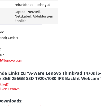
refurbished - sehr gut
Laptop, Netzteil,
Netzkabel. Abbildungen
ähnlich.
en:
land) GmbH
t
807
E@lenovo.com
de Links zu "A-Ware Lenovo ThinkPad T470s i5-
z 8GB 256GB SSD 1920x1080 IPS Backlit Webcam"
ikel?
l von Lenovo
Downloads: