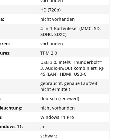
vorhanden
HD (720p)
a:
nicht vorhanden
4-in-1-Kartenleser (MMC, SD,
SDHC, SDXC)
oren:
vorhanden
ures:
TPM 2.0
USB 3.0, Intel® Thunderbolt™
3, Audio-In/Out kombiniert, RJ-
45 (LAN), HDMI, USB-C
gebraucht, genaue Laufzeit
nicht ermittelt
:
deutsch (renewed)
leuchtung:
nicht vorhanden
m:
Windows 11 Pro
Windows 11:
ja
schwarz