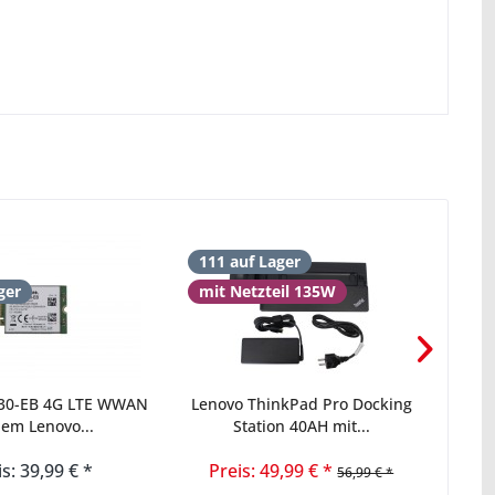
111 auf Lager
22 
ger
mit Netzteil 135W
mit
830-EB 4G LTE WWAN
Lenovo ThinkPad Pro Docking
em Lenovo...
Station 40AH mit...
Dock
is: 39,99 € *
Preis: 49,99 € *
Pr
56,99 € *