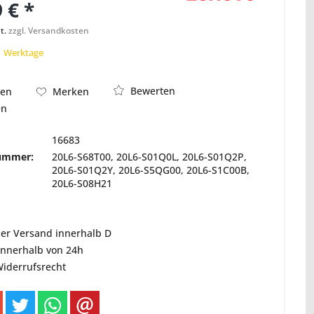
 € *
t.
zzgl. Versandkosten
 1 Werktage
Abbildung ähnlich
Bewerten
hen
Merken
en
16683
nummer:
20L6-S68T00, 20L6-S01Q0L, 20L6-S01Q2P,
20L6-S01Q2Y, 20L6-S5QG00, 20L6-S1C00B,
20L6-S08H21
ser Versand innerhalb D
innerhalb von 24h
Widerrufsrecht