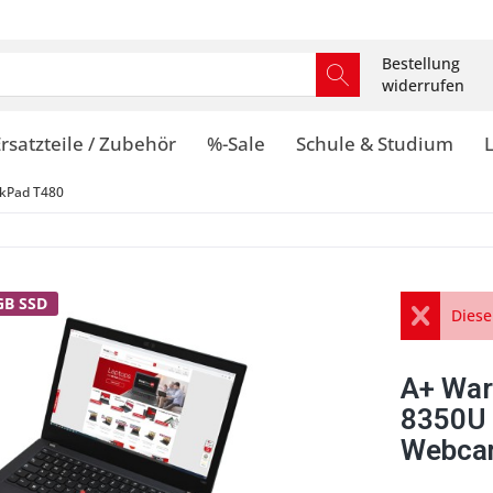
Bestellung
widerrufen
rsatzteile / Zubehör
%-Sale
Schule & Studium
kPad T480
GB SSD
Diese
A+ War
8350U 
Webcam