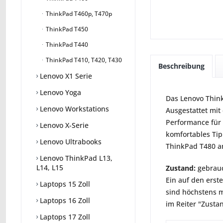
ThinkPad T460p, T470p
ThinkPad T450
ThinkPad T440
ThinkPad T410, T420, T430
Beschreibung
Lenovo X1 Serie
Lenovo Yoga
Das Lenovo Think
Lenovo Workstations
Ausgestattet mit
Performance für 
Lenovo X-Serie
komfortables Ti
Lenovo Ultrabooks
ThinkPad T480 an
Lenovo ThinkPad L13,
L14, L15
Zustand:
gebrauc
Ein auf den erst
Laptops 15 Zoll
sind höchstens m
Laptops 16 Zoll
im Reiter "Zusta
Laptops 17 Zoll