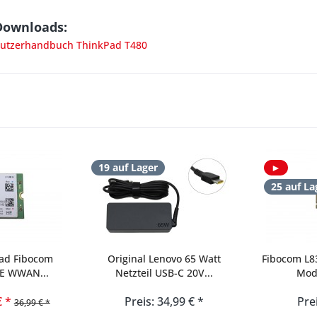
Downloads:
utzerhandbuch ThinkPad T480
19 auf Lager
►
25 auf La
ad Fibocom
Original Lenovo 65 Watt
Fibocom L
TE WWAN...
Netzteil USB-C 20V...
Mod
€ *
Preis: 34,99 € *
Pre
36,99 € *