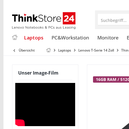
Suchbegriff...
Laptops
PC&Workstation
Monitore
E
Übersicht
Laptops
Lenovo T-Serie 14 Zoll
Thin
Unser Image-Film
16GB RAM / 512