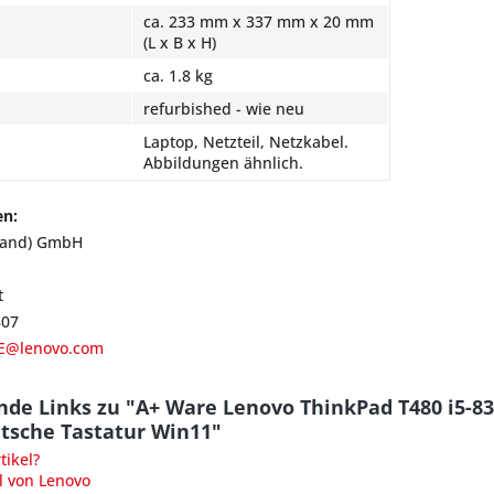
ca. 233 mm x 337 mm x 20 mm
(L x B x H)
ca. 1.8 kg
refurbished - wie neu
Laptop, Netzteil, Netzkabel.
Abbildungen ähnlich.
en:
land) GmbH
t
807
E@lenovo.com
nde Links zu "A+ Ware Lenovo ThinkPad T480 i5-8
sche Tastatur Win11"
ikel?
l von Lenovo