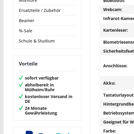
Monitore
Bluetooth:
Webcam:
Ersatzteile / Zubehör
Infrarot-Kamer
Beamer
Kartenleser:
%-Sale
Schule & Studium
Biometriesens
Sicherheitsfeat
Vorteile
Anschlüsse:
sofort verfügbar
Akku:
abholbereit in
Mülheim/Ruhr
Tastaturlayout
kostenloser Versand in
DE
Hintergrundbe
24 Monate
Gewährleistung
Betriebssyste
Geeignet für 
Farbe: