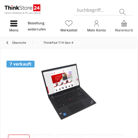
Suchbegriff...
Bestellung
widerrufen
Menü
Merkzettel
Mein Konto
Warenkorb
Übersicht
ThinkPad T14 Gen 4
7 verkauft