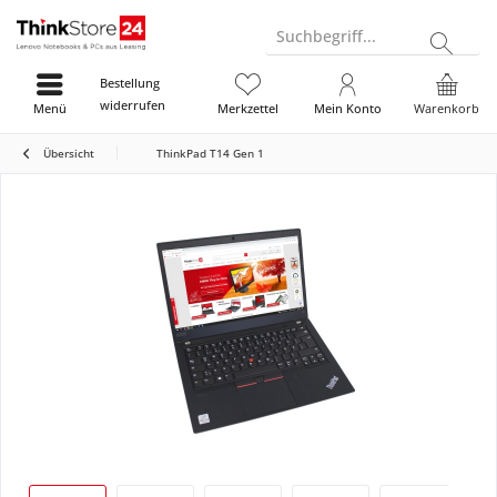
Suchbegriff...
Bestellung
widerrufen
Menü
Merkzettel
Mein Konto
Warenkorb
Übersicht
ThinkPad T14 Gen 1