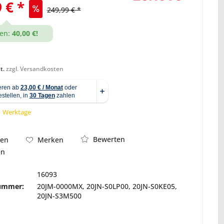
 € *
249,99 € *
en:
40,00 €!
Abbildung ähnlich
t.
zzgl. Versandkosten
 1 Werktage
Bewerten
hen
Merken
en
16093
nummer:
20JM-0000MX, 20JN-S0LP00, 20JN-S0KE05,
20JN-S3M500