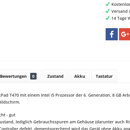
Kostenlo
Versand 
14 Tage 
Bewertungen
0
Zustand
Akku
Tastatur
Pad T470 mit einem Intel i5 Prozessor der 6. Generation, 8 GB Arb
Bildschirm.
ht - gut
ustand, lediglich Gebrauchsspuren am Gehäuse (darunter auch Riss
Controller defekt, dementsprechend wird das Gerät ohne Akku an