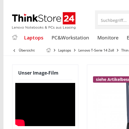
Suchbegriff...
Laptops
PC&Workstation
Monitore
E
Übersicht
Laptops
Lenovo T-Serie 14 Zoll
Thin
Unser Image-Film
siehe Artikelbe