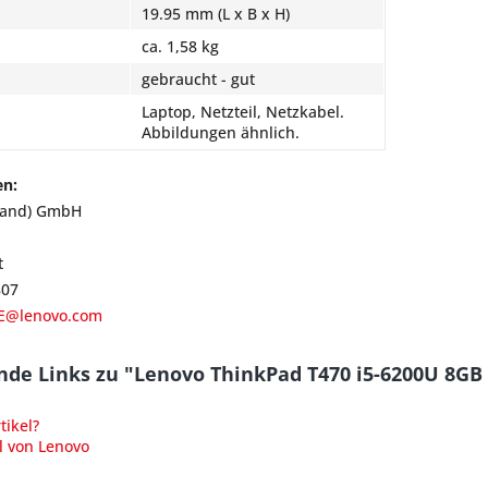
19.95 mm (L x B x H)
ca. 1,58 kg
gebraucht - gut
Laptop, Netzteil, Netzkabel.
Abbildungen ähnlich.
en:
land) GmbH
t
807
E@lenovo.com
nde Links zu "Lenovo ThinkPad T470 i5-6200U 8G
ikel?
l von Lenovo