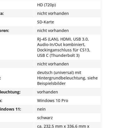
HD (720p)
a:
nicht vorhanden
SD-Karte
oren:
nicht vorhanden
RJ-45 (LAN), HDMI, USB 3.0,
Audio-In/Out kombiniert,
Dockinganschluss für CS13,
USB C (Thunderbolt 3)
nicht vorhanden
deutsch (universal) mit
:
Hintergrundbeleuchtung, siehe
Beispielsbilder
leuchtung:
vorhanden
m:
Windows 10 Pro
Windows 11:
nein
schwarz
ca. 232.5 mm x 336.6 mm x