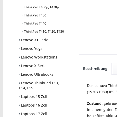
ThinkPad T460p, T470p
ThinkPad T450
ThinkPad T440
ThinkPad T410, T420, T430
Lenovo X1 Serie
Lenovo Yoga
Lenovo Workstations
Lenovo X-Serie
Beschreibung
Lenovo Ultrabooks
Lenovo ThinkPad L13,
Das Lenovo Think
L14, L15
(1920x1080) IPS 
Laptops 15 Zoll
Zustand:
gebrauc
Laptops 16 Zoll
in einem guten Z
Laptops 17 Zoll
beigefügt. Akku-