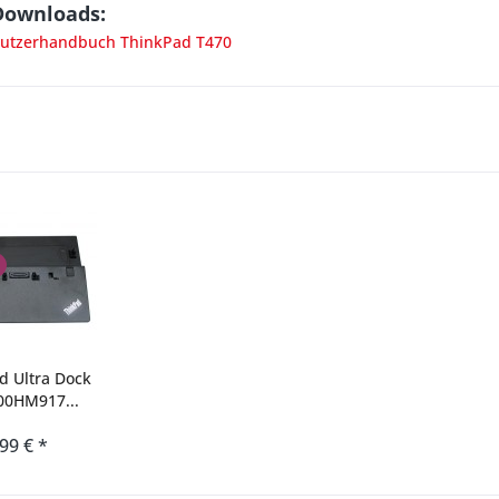
Downloads:
utzerhandbuch ThinkPad T470
d Ultra Dock
00HM917...
,99 € *