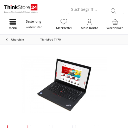
Suchbegriff...
Bestellung
widerrufen
Menü
Merkzettel
Mein Konto
Warenkorb
Übersicht
ThinkPad T470