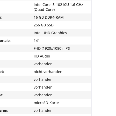
Intel Core i5-10210U 1,6 GHz
(Quad-Core)
r:
16 GB DDR4-RAM
256 GB SSD
Intel UHD Graphics
onale:
14"
FHD (1920x1080), IPS
HD Audio
vorhanden
et:
nicht vorhanden
vorhanden
vorhanden
a:
vorhanden
microSD-Karte
oren:
vorhanden