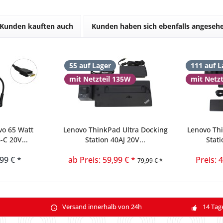
Kunden kauften auch
Kunden haben sich ebenfalls angeseh
55 auf Lager
111 auf L
mit Netzteil 135W
mit Netz
vo 65 Watt
Lenovo ThinkPad Ultra Docking
Lenovo Th
-C 20V...
Station 40AJ 20V...
Stati
,99 € *
ab Preis: 59,99 € *
Preis: 
79,99 € *
Versand innerhalb von 24h
14 Tag