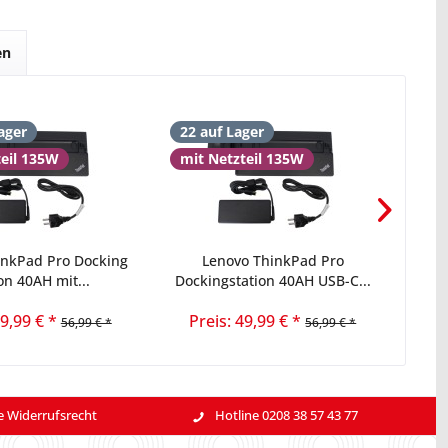
en
ager
22 auf Lager
16 
teil 135W
mit Netzteil 135W
inkPad Pro Docking
Lenovo ThinkPad Pro
Leno
on 40AH mit...
Dockingstation 40AH USB-C...
49,99 € *
Preis: 49,99 € *
56,99 € *
56,99 € *
e Widerrufsrecht
Hotline 0208 38 57 43 77