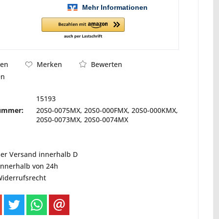
Bewerten
hen
Merken
en
15193
nummer:
20S0-0075MX, 20S0-000FMX, 20S0-000KMX,
20S0-0073MX, 20S0-0074MX
ser Versand innerhalb D
innerhalb von 24h
Widerrufsrecht