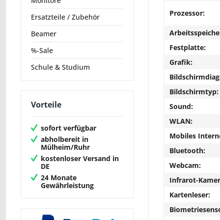
Monitore
Prozessor:
Ersatzteile / Zubehör
Arbeitsspeiche
Beamer
Festplatte:
%-Sale
Grafik:
Schule & Studium
Bildschirmdiag
Bildschirmtyp:
Vorteile
Sound:
WLAN:
sofort verfügbar
Mobiles Intern
abholbereit in
Mülheim/Ruhr
Bluetooth:
kostenloser Versand in
Webcam:
DE
24 Monate
Infrarot-Kamer
Gewährleistung
Kartenleser:
Biometriesens