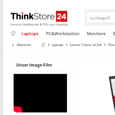
Suchbegriff...
Laptops
PC&Workstation
Monitore
E
Übersicht
Laptops
Lenovo T-Serie 14 Zoll
Thin
Unser Image-Film