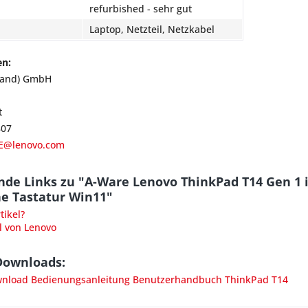
refurbished - sehr gut
Laptop, Netzteil, Netzkabel
en:
land) GmbH
t
807
E@lenovo.com
de Links zu "A-Ware Lenovo ThinkPad T14 Gen 1 i
e Tastatur Win11"
ikel?
l von Lenovo
Downloads:
load Bedienungsanleitung Benutzerhandbuch ThinkPad T14