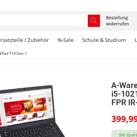
Bestellung
widerrufen
rsatzteile / Zubehör
%-Sale
Schule & Studium
kPad T14 Gen 1
A-Ware
i5-102
FPR IR
399,99
Sie spar