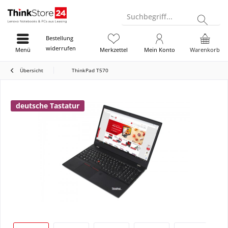
Suchbegriff...
Bestellung
widerrufen
Menü
Merkzettel
Mein Konto
Warenkorb
Übersicht
ThinkPad T570
deutsche Tastatur