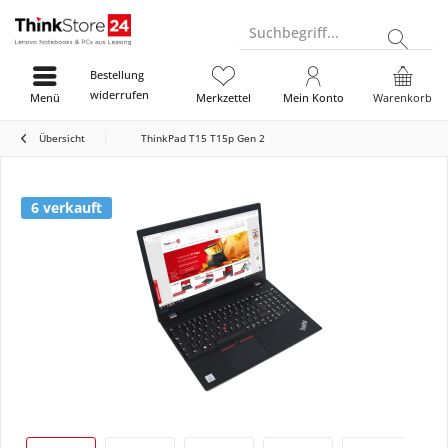
Suchbegriff...
Bestellung
widerrufen
Menü
Merkzettel
Mein Konto
Warenkorb
Übersicht
ThinkPad T15 T15p Gen 2
6 verkauft