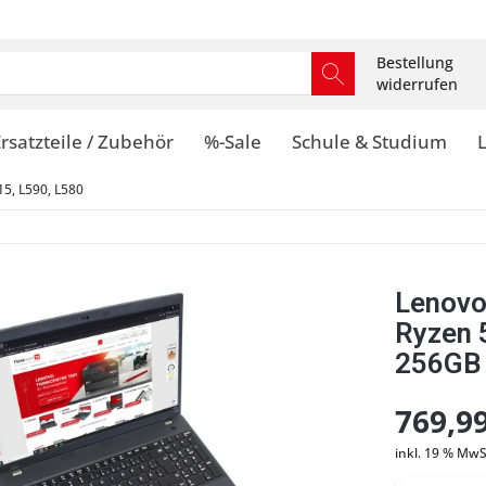
Bestellung
widerrufen
rsatzteile / Zubehör
%-Sale
Schule & Studium
5, L590, L580
Lenovo
Ryzen
256GB 
769,99
inkl. 19 % MwS