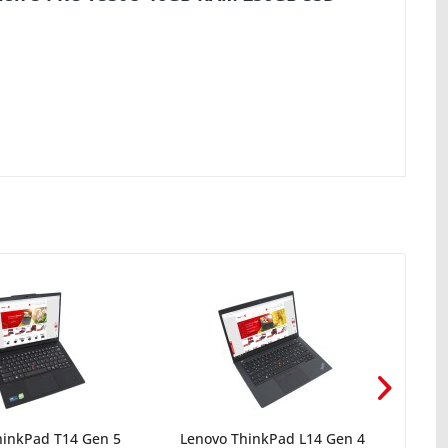
hinkPad T14 Gen 5
Lenovo ThinkPad L14 Gen 4
Leno