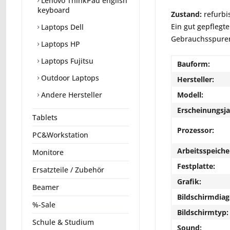
Lenovo ThinkPad english
keyboard
Zustand:
refurbi
Ein gut gepflegte
Laptops Dell
Gebrauchsspuren 
Laptops HP
Laptops Fujitsu
Bauform:
Outdoor Laptops
Hersteller:
Modell:
Andere Hersteller
Erscheinungsja
Tablets
Prozessor:
PC&Workstation
Arbeitsspeiche
Monitore
Festplatte:
Ersatzteile / Zubehör
Grafik:
Beamer
Bildschirmdiag
%-Sale
Bildschirmtyp:
Schule & Studium
Sound: