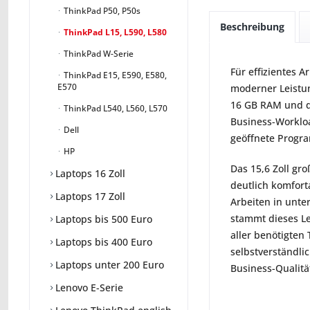
ThinkPad P50, P50s
Beschreibung
ThinkPad L15, L590, L580
ThinkPad W-Serie
Für effizientes 
ThinkPad E15, E590, E580,
E570
moderner Leistu
16 GB RAM und de
ThinkPad L540, L560, L570
Business-Worklo
Dell
geöffnete Progra
HP
Das 15,6 Zoll gr
Laptops 16 Zoll
deutlich komfort
Laptops 17 Zoll
Arbeiten in unte
stammt dieses Le
Laptops bis 500 Euro
aller benötigten 
Laptops bis 400 Euro
selbstverständli
Laptops unter 200 Euro
Business-Qualität
Lenovo E-Serie