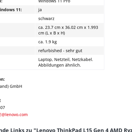
m:
Windows 11 Pro
Windows 11:
ja
schwarz
ca. 23.7 cm x 36.02 cm x 1.993
cm (L x B x H)
ca. 1.9 kg
refurbished - sehr gut
Laptop, Netzteil, Netzkabel.
Abbildungen ähnlich.
en:
land) GmbH
t
807
E@lenovo.com
nde Links zu "Lenovo ThinkPad L15 Gen 4 AMD R