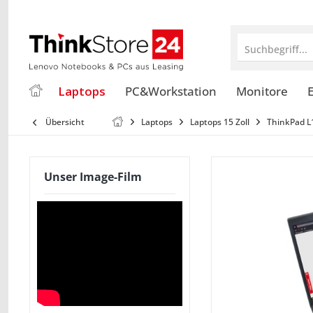
Suchbegriff...
Laptops
PC&Workstation
Monitore
E
Übersicht
Laptops
Laptops 15 Zoll
ThinkPad L1
Unser Image-Film