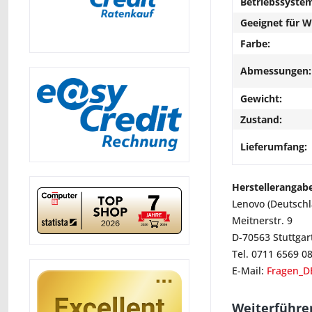
Betriebssyste
Geeignet für 
Farbe:
Abmessungen:
Gewicht:
Zustand:
Lieferumfang:
Herstellerangab
Lenovo (Deutsch
Meitnerstr. 9
D-70563 Stuttgar
Tel. 0711 6569 0
E-Mail:
Fragen_D
Weiterführe