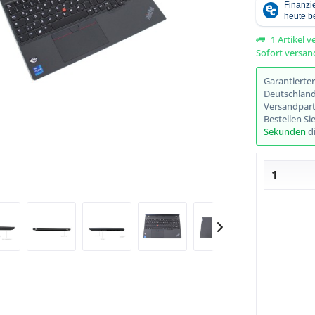
1 Artikel v
Sofort versand
Abbildung ähnlich
Garantierte
Deutschlands
Versandpart
Bestellen Si
Sekunden
di