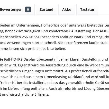
Bewertungen
0
Zustand
Akku
Tastatur
Arbeiten im Unternehmen, Homeoffice oder unterwegs bietet das L
ng, hoher Zuverlässigkeit und komfortabler Ausstattung. Der AMD
r schnellen 256 GB SSD besonders reaktionsstark und ermöglicht f
ads. Anwendungen starten schnell, Videokonferenzen laufen stab
mme lassen sich problemlos bearbeiten.
oße Full-HD-IPS-Display überzeugt mit einer klaren Darstellung u
abler wird. Ergänzt wird die Ausstattung durch eine IR-Webcam und
rschiedlichen Umgebungen unterstützt. Als professionell aufberei
novo ThinkPad aus einem Firmenleasing-Rücklauf und wird voll fun
Treiber ist bereits installiert, sodass das generalüberholte Gerät so
ch im Lieferumfang enthalten. Auch als refurbished Lösung überze
 und wirtschaftliche Effizienz.