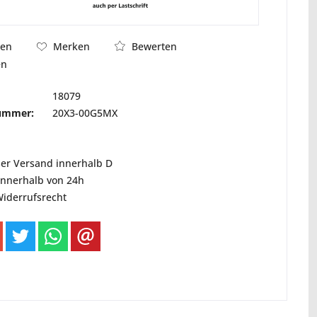
Bewerten
hen
Merken
en
18079
nummer:
20X3-00G5MX
ser Versand innerhalb D
innerhalb von 24h
Widerrufsrecht