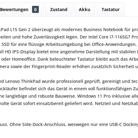
Bewertungen
0
Zustand
Akku
Tastatur
Pad L15 Gen 2 überzeugt als modernes Business Notebook für prof
eiten und hohe Zuverlässigkeit legen. Der Intel Core i7-1165G7 
 SSD für eine flüssige Arbeitsumgebung bei Office-Anwendungen,
ull HD IPS-Display bietet eine angenehme Darstellung mit stabilen 
 oder Homeoffice. Dank beleuchteter Tastatur bleibt auch das Arbe
amera sowie der Fingerprint-Reader erhöhen zusätzlich Sicherhei
ed Lenovo ThinkPad wurde professionell geprüft, gereinigt und tech
ckläufer befindet sich das Gerät in einem voll funktionsfähigen
ne langlebige und robuste Bauweise. Windows 11 Pro inklusive aller 
lte Gerät sofort einsatzbereit geliefert wird. Netzteil und Netzka
ss. Ohne Side-Dock-Anschluss, weswegen nur eine USB-C Docking 