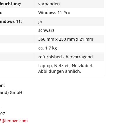
leuchtung:
vorhanden
m:
Windows 11 Pro
Windows 11:
ja
schwarz
366 mm x 250 mm x 21 mm
ca. 1.7 kg
refurbished - hervorragend
Laptop, Netzteil, Netzkabel.
Abbildungen ähnlich.
en:
land) GmbH
t
807
E@lenovo.com