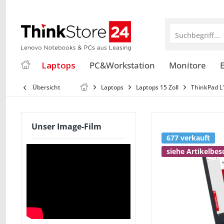
Suchbegriff...
Laptops
PC&Workstation
Monitore
E
Übersicht
Laptops
Laptops 15 Zoll
ThinkPad L1
Unser Image-Film
677 verkauft
siehe Artikelbe