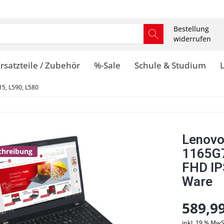
Bestellung
widerrufen
rsatzteile / Zubehör
%-Sale
Schule & Studium
5, L590, L580
Lenovo
1165G7
schreibung
FHD IP
Ware
589,99
inkl. 19 % MwS