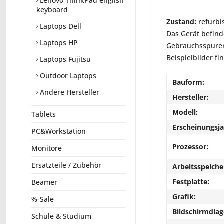
Lenovo ThinkPad english
keyboard
Zustand:
refurbi
Laptops Dell
Das Gerät befind
Laptops HP
Gebrauchsspuren 
Beispielbilder fi
Laptops Fujitsu
Outdoor Laptops
Bauform:
Andere Hersteller
Hersteller:
Modell:
Tablets
Erscheinungsja
PC&Workstation
Prozessor:
Monitore
Ersatzteile / Zubehör
Arbeitsspeiche
Festplatte:
Beamer
Grafik:
%-Sale
Bildschirmdiag
Schule & Studium