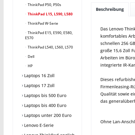
ThinkPad P50, P50s
Beschreibung
ThinkPad L15, L590, L580
ThinkPad W-Serie
Das Lenovo Think
ThinkPad E15, E590, E580,
komfortables Arb
E570
schnellen 256 GB
ThinkPad L540, L560, L570
große 15,6 Zoll F
Dell
Arbeiten im Büro
integrierte IR-K
HP
Laptops 16 Zoll
Dieses refurbish
Laptops 17 Zoll
Firmenleasing-Rü
Qualität sowie ei
Laptops bis 500 Euro
das generalüberho
Laptops bis 400 Euro
Laptops unter 200 Euro
Ohne Lan-Anschlu
Lenovo E-Serie