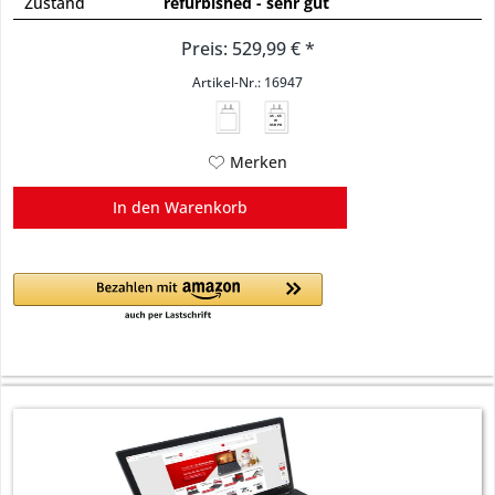
Zustand
refurbished - sehr gut
Preis: 529,99 € *
Artikel-Nr.: 16947
45 - 65
W
USB PD
Merken
In den
Warenkorb