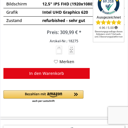
Bildschirm
12,5" IPS FHD (1920x1080)
Grafik
Intel UHD Graphics 620
Zustand
refurbished - sehr gut
Preis: 309,99 € *
Artikel-Nr.: 18275
45 - 65
W
USB PD
Merken
In den
Warenkorb