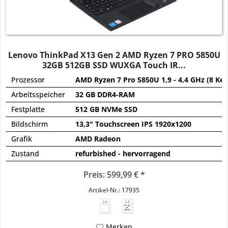
Lenovo ThinkPad X13 Gen 2 AMD Ryzen 7 PRO 5850U
32GB 512GB SSD WUXGA Touch IR...
Prozessor
AMD Ryzen 7 Pro 5850U 1,9 - 4,4 GHz (8 Ker
Arbeitsspeicher
32 GB DDR4-RAM
Festplatte
512 GB NVMe SSD
Bildschirm
13,3" Touchscreen IPS 1920x1200
Grafik
AMD Radeon
Zustand
refurbished - hervorragend
Preis: 599,99 € *
Artikel-Nr.: 17935
45 - 65
W
USB PD
Merken