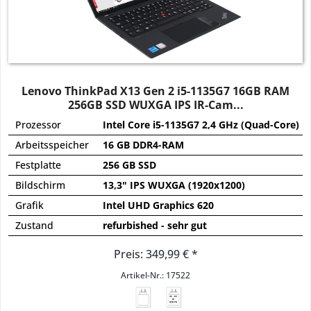
Lenovo ThinkPad X13 Gen 2 i5-1135G7 16GB RAM
256GB SSD WUXGA IPS IR-Cam...
Prozessor
Intel Core i5-1135G7 2,4 GHz (Quad-Core)
Arbeitsspeicher
16 GB DDR4-RAM
Festplatte
256 GB SSD
Bildschirm
13,3" IPS WUXGA (1920x1200)
Grafik
Intel UHD Graphics 620
Zustand
refurbished - sehr gut
Preis: 349,99 € *
Artikel-Nr.: 17522
45 - 65
W
USB PD