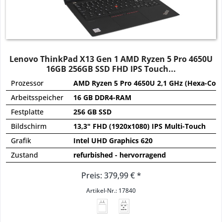
Lenovo ThinkPad X13 Gen 1 AMD Ryzen 5 Pro 4650U
16GB 256GB SSD FHD IPS Touch...
Prozessor
AMD Ryzen 5 Pro 4650U 2,1 GHz (Hexa-Core
Arbeitsspeicher
16 GB DDR4-RAM
Festplatte
256 GB SSD
Bildschirm
13,3" FHD (1920x1080) IPS Multi-Touch
Grafik
Intel UHD Graphics 620
Zustand
refurbished - hervorragend
Preis: 379,99 € *
Artikel-Nr.: 17840
45 - 65
W
USB PD