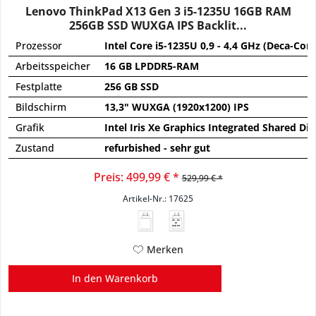
Lenovo ThinkPad X13 Gen 3 i5-1235U 16GB RAM
256GB SSD WUXGA IPS Backlit...
Prozessor
Intel Core i5-1235U 0,9 - 4,4 GHz (Deca-Core
Arbeitsspeicher
16 GB LPDDR5-RAM
Festplatte
256 GB SSD
Bildschirm
13,3" WUXGA (1920x1200) IPS
Grafik
Intel Iris Xe Graphics Integrated Shared Dir
Zustand
refurbished - sehr gut
Preis: 499,99 € *
529,99 € *
Artikel-Nr.: 17625
45 - 65
W
USB PD
Merken
In den
Warenkorb