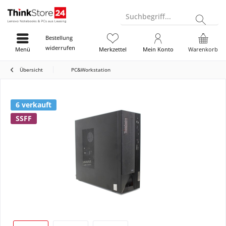
Suchbegriff...
Bestellung
widerrufen
Menü
Merkzettel
Mein Konto
Warenkorb
Übersicht
PC&Workstation
6 verkauft
SSFF