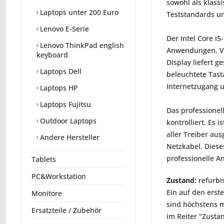
sowohl als klass
Laptops unter 200 Euro
Teststandards un
Lenovo E-Serie
Der Intel Core i
Lenovo ThinkPad english
Anwendungen, Vi
keyboard
Display liefert 
Laptops Dell
beleuchtete Tast
Internetzugang 
Laptops HP
Laptops Fujitsu
Das professionel
Outdoor Laptops
kontrolliert. Es 
aller Treiber au
Andere Hersteller
Netzkabel. Diese
professionelle A
Tablets
PC&Workstation
Zustand:
refurbi
Ein auf den erst
Monitore
sind höchstens m
Ersatzteile / Zubehör
im Reiter "Zusta