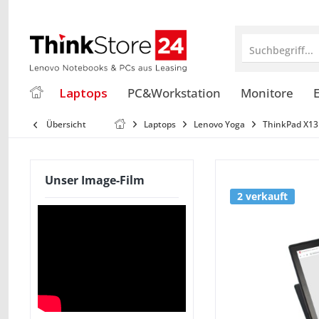
Suchbegriff...
Laptops
PC&Workstation
Monitore
E
Übersicht
Laptops
Lenovo Yoga
ThinkPad X13
Unser Image-Film
2 verkauft