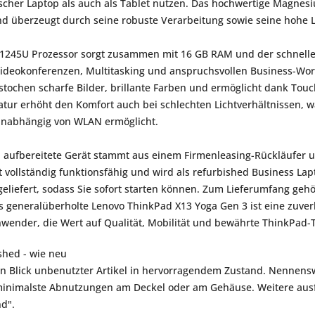
ischer Laptop als auch als Tablet nutzen. Das hochwertige Magnes
d überzeugt durch seine robuste Verarbeitung sowie seine hohe La
5-1245U Prozessor sorgt zusammen mit 16 GB RAM und der schnellen
deokonferenzen, Multitasking und anspruchsvollen Business-Work
gestochen scharfe Bilder, brillante Farben und ermöglicht dank Tou
atur erhöht den Komfort auch bei schlechten Lichtverhältnissen, 
unabhängig von WLAN ermöglicht.
l aufbereitete Gerät stammt aus einem Firmenleasing-Rückläufer un
ist vollständig funktionsfähig und wird als refurbished Business La
sgeliefert, sodass Sie sofort starten können. Zum Lieferumfang geh
s generalüberholte Lenovo ThinkPad X13 Yoga Gen 3 ist eine zuve
nwender, die Wert auf Qualität, Mobilität und bewährte ThinkPad-
shed - wie neu
en Blick unbenutzter Artikel in hervorragendem Zustand. Nennensw
inimalste Abnutzungen am Deckel oder am Gehäuse. Weitere ausfü
nd".