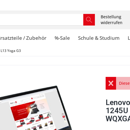
Bestellung
widerrufen
rsatzteile / Zubehör
%-Sale
Schule & Studium
 L13 Yoga G3
Diese
Lenovo
1245U
WQXGA 