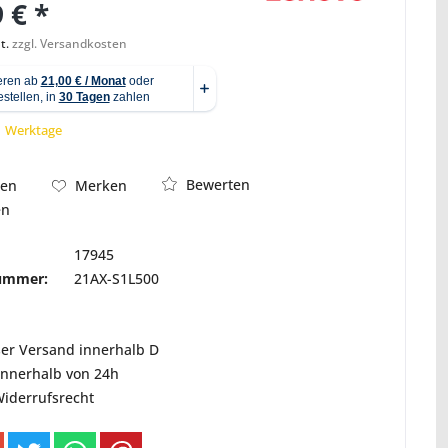
 € *
t.
zzgl. Versandkosten
Abbildung ähnlich
 1 Werktage
Bewerten
hen
Merken
en
17945
nummer:
21AX-S1L500
ser Versand innerhalb D
innerhalb von 24h
Widerrufsrecht