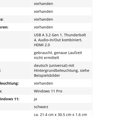
vorhanden
vorhanden
a:
vorhanden
oren:
vorhanden
USB A 3.2 Gen 1, Thunderbolt
4, Audio-In/Out kombiniert,
HDMI 2.0
gebraucht, genaue Laufzeit
nicht ermittelt
deutsch (universal) mit
:
Hintergrundbeleuchtung, siehe
Beispielsbilder
leuchtung:
vorhanden
m:
Windows 11 Pro
Windows 11:
ja
schwarz
ca. 21.4 cm x 30.5 cm x 1.6 cm