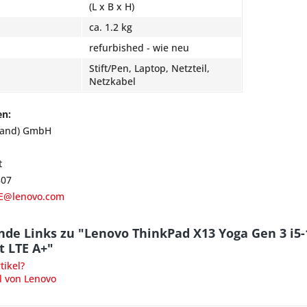
(L x B x H)
ca. 1.2 kg
refurbished - wie neu
Stift/Pen, Laptop, Netzteil,
Netzkabel
en:
land) GmbH
t
807
E@lenovo.com
nde Links zu "Lenovo ThinkPad X13 Yoga Gen 3 i
t LTE A+"
ikel?
l von Lenovo