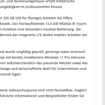
ium- und Aluminiumgehäuse erfüllt militärische
nglebigkeit im professionellen Einsatz.
 256 GB SSD für flüssiges Arbeiten bei Office-
loads. Das hochauflösende 13,3 Zoll WQXGA IR Touch-
ch-Funktion eine besonders intuitive Bedienung. Die
während das integrierte LTE-Modul mobiles Arbeiten mit
d wurde sorgfältig geprüft, gereinigt sowie technisch
ptop mit bereits installiertem Windows 11 Pro inklusive
ören selbstverständlich das passende Netzteil sowie das
rlässige und wirtschaftliche Wahl für Unternehmen und
Technik legen.
erte Gebrauchsspuren sind nicht feststellbar, möglich
hrliche Informationen und Beispielbilder finden Sie