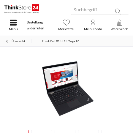
Suchbegriff...
Bestellung
widerrufen
Menü
Merkzettel
Mein Konto
Warenkorb
Übersicht
ThinkPad X13 L13 Yoga G1