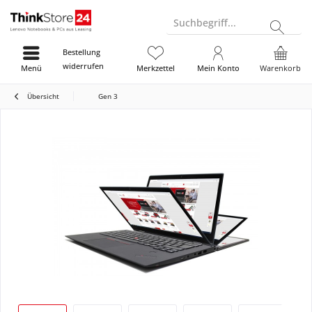
Suchbegriff...
Bestellung
widerrufen
Menü
Merkzettel
Mein Konto
Warenkorb
Übersicht
Gen 3