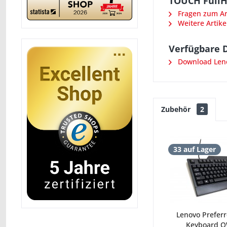
TOUCH FullHD
Fragen zum Art
Weitere Artike
Verfügbare 
Download Leno
Zubehör
2
33 auf Lager
Lenovo Prefer
Keyboard Q