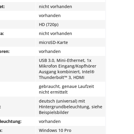
et:
nicht vorhanden
vorhanden
HD (720p)
a:
nicht vorhanden
microSD-Karte
oren:
vorhanden
USB 3.0, Mini-Ethernet, 1x
Mikrofon Eingang/Kopfhörer
Ausgang kombiniert, Intel®
Thunderbolt™ 3, HDMI
gebraucht, genaue Laufzeit
nicht ermittelt
deutsch (universal) mit
:
Hintergrundbeleuchtung, siehe
Beispielsbilder
leuchtung:
vorhanden
m:
Windows 10 Pro