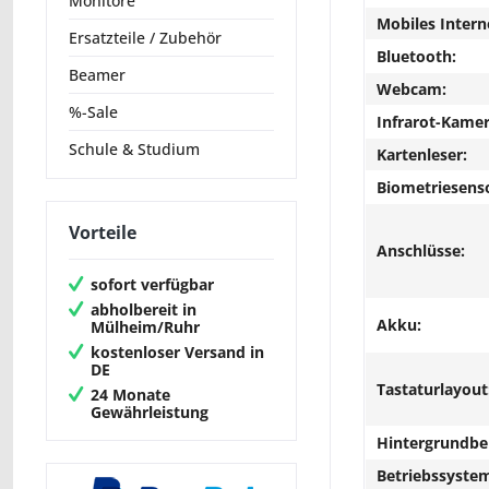
Monitore
Mobiles Intern
Ersatzteile / Zubehör
Bluetooth:
Beamer
Webcam:
%-Sale
Infrarot-Kamer
Schule & Studium
Kartenleser:
Biometriesens
Vorteile
Anschlüsse:
sofort verfügbar
abholbereit in
Akku:
Mülheim/Ruhr
kostenloser Versand in
DE
Tastaturlayout
24 Monate
Gewährleistung
Hintergrundbe
Betriebssyste