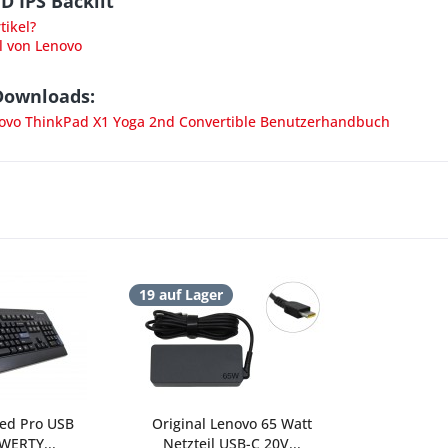
 IPS Backlit"
ikel?
l von Lenovo
Downloads:
vo ThinkPad X1 Yoga 2nd Convertible Benutzerhandbuch
19 auf Lager
red Pro USB
Original Lenovo 65 Watt
WERTY...
Netzteil USB-C 20V...