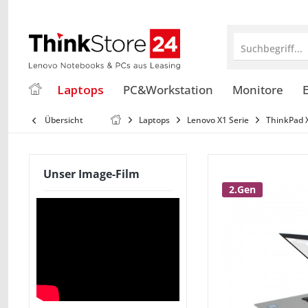
Suchbegriff...
Laptops
PC&Workstation
Monitore
E
Übersicht
Laptops
Lenovo X1 Serie
ThinkPad 
Unser Image-Film
2.Gen