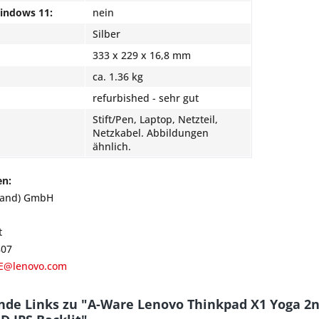
Windows 11:
nein
Silber
333 x 229 x 16,8 mm
ca. 1.36 kg
refurbished - sehr gut
Stift/Pen, Laptop, Netzteil,
Netzkabel. Abbildungen
ähnlich.
en:
land) GmbH
t
807
E@lenovo.com
nde Links zu "A-Ware Lenovo Thinkpad X1 Yoga 2n