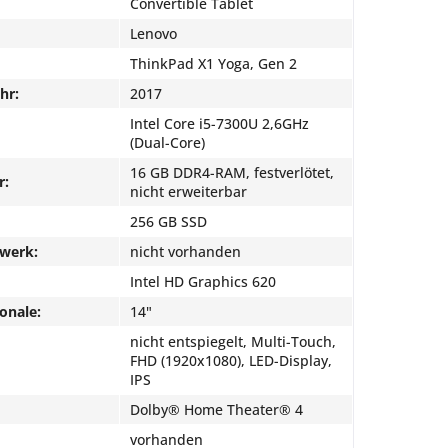
Convertible Tablet
Lenovo
ThinkPad X1 Yoga, Gen 2
hr:
2017
Intel Core i5-7300U 2,6GHz
(Dual-Core)
16 GB DDR4-RAM, festverlötet,
r:
nicht erweiterbar
256 GB SSD
fwerk:
nicht vorhanden
Intel HD Graphics 620
onale:
14"
nicht entspiegelt, Multi-Touch,
FHD (1920x1080), LED-Display,
IPS
Dolby® Home Theater® 4
vorhanden