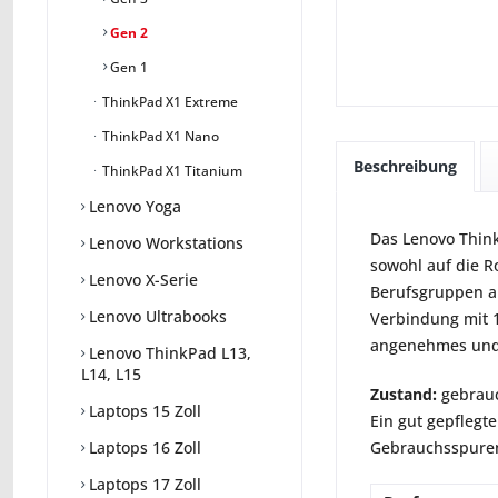
Gen 2
Gen 1
ThinkPad X1 Extreme
ThinkPad X1 Nano
Beschreibung
ThinkPad X1 Titanium
Lenovo Yoga
Das Lenovo Think
Lenovo Workstations
sowohl auf die Ro
Lenovo X-Serie
Berufsgruppen an
Lenovo Ultrabooks
Verbindung mit 1
angenehmes und 
Lenovo ThinkPad L13,
L14, L15
Zustand:
gebrauc
Laptops 15 Zoll
Ein gut gepflegte
Gebrauchsspuren 
Laptops 16 Zoll
Laptops 17 Zoll