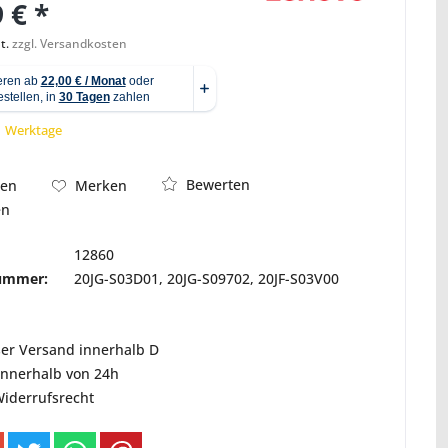
 € *
t.
zzgl. Versandkosten
Abbildung ähnlich
 1 Werktage
Bewerten
hen
Merken
en
12860
nummer:
20JG-S03D01, 20JG-S09702, 20JF-S03V00
ser Versand innerhalb D
innerhalb von 24h
Widerrufsrecht