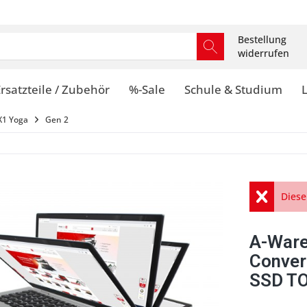
Bestellung
widerrufen
rsatzteile / Zubehör
%-Sale
Schule & Studium
X1 Yoga
Gen 2
Diese
A-Ware
Conver
SSD TO