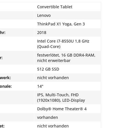
Convertible Tablet
Lenovo
ThinkPad X1 Yoga, Gen 3
hr:
2018
Intel Core i7-8550U 1,8 GHz
(Quad-Core)
festverlötet, 16 GB DDR4-RAM,
r:
nicht erweiterbar
512 GB SSD
fwerk:
nicht vorhanden
onale:
14"
IPS, Multi-Touch, FHD
(1920x1080), LED-Display
Dolby® Home Theater® 4
vorhanden
et:
nicht vorhanden