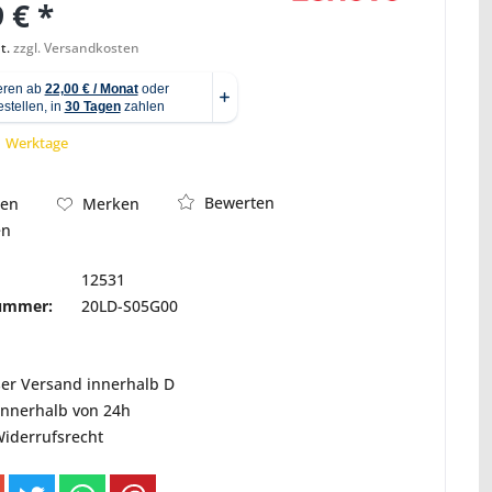
 € *
t.
zzgl. Versandkosten
Abbildung ähnlich
 1 Werktage
Bewerten
hen
Merken
en
12531
nummer:
20LD-S05G00
ser Versand innerhalb D
innerhalb von 24h
Widerrufsrecht