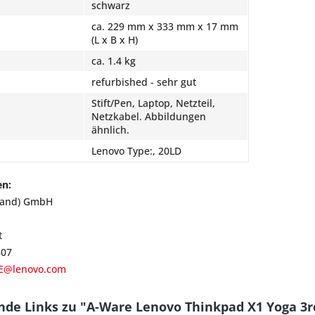
schwarz
ca. 229 mm x 333 mm x 17 mm
(L x B x H)
ca. 1.4 kg
refurbished - sehr gut
Stift/Pen, Laptop, Netzteil,
Netzkabel. Abbildungen
ähnlich.
Lenovo Type:, 20LD
en:
land) GmbH
t
807
E@lenovo.com
nde Links zu "A-Ware Lenovo Thinkpad X1 Yoga 3r