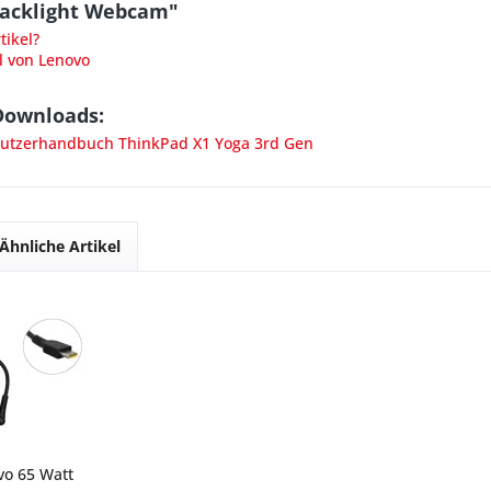
acklight Webcam"
ikel?
l von Lenovo
Downloads:
tzerhandbuch ThinkPad X1 Yoga 3rd Gen
Ähnliche Artikel
vo 65 Watt