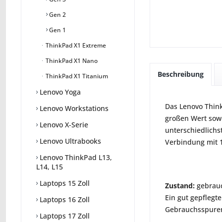
Gen 2
Gen 1
ThinkPad X1 Extreme
ThinkPad X1 Nano
Beschreibung
ThinkPad X1 Titanium
Lenovo Yoga
Das Lenovo Think
Lenovo Workstations
großen Wert sowoh
Lenovo X-Serie
unterschiedlichs
Lenovo Ultrabooks
Verbindung mit 1
Lenovo ThinkPad L13,
L14, L15
Laptops 15 Zoll
Zustand:
gebrauc
Ein gut gepflegte
Laptops 16 Zoll
Gebrauchsspuren 
Laptops 17 Zoll