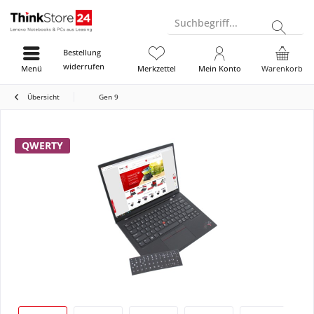
Suchbegriff...
Bestellung
widerrufen
Menü
Merkzettel
Mein Konto
Warenkorb
Übersicht
Gen 9
QWERTY