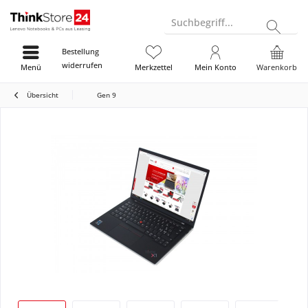
Suchbegriff...
Bestellung
widerrufen
Menü
Merkzettel
Mein Konto
Warenkorb
Übersicht
Gen 9