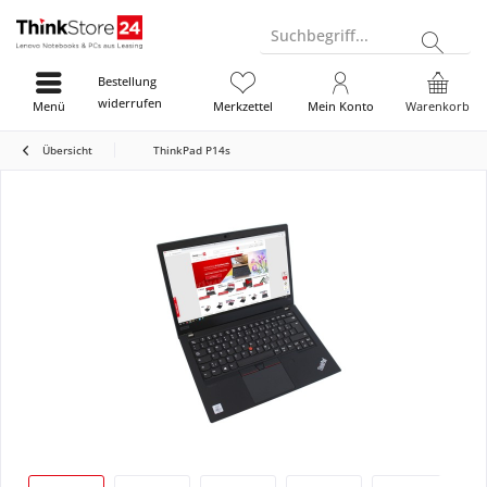
Suchbegriff...
Bestellung
widerrufen
Menü
Merkzettel
Mein Konto
Warenkorb
Übersicht
ThinkPad P14s