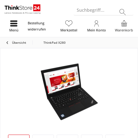
Suchbegriff...
Bestellung
widerrufen
Menü
Merkzettel
Mein Konto
Warenkorb
Übersicht
ThinkPad X280