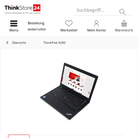
Suchbegriff...
Bestellung
widerrufen
Menü
Merkzettel
Mein Konto
Warenkorb
Übersicht
ThinkPad X280