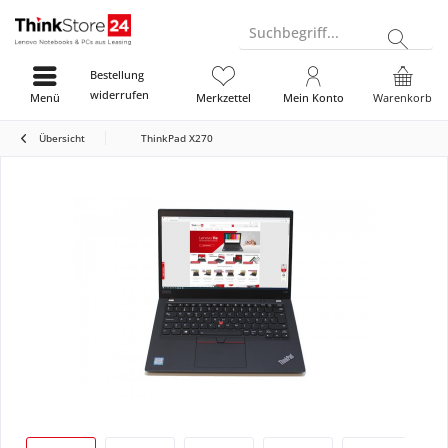
Suchbegriff...
Bestellung
widerrufen
Menü
Merkzettel
Mein Konto
Warenkorb
Übersicht
ThinkPad X270