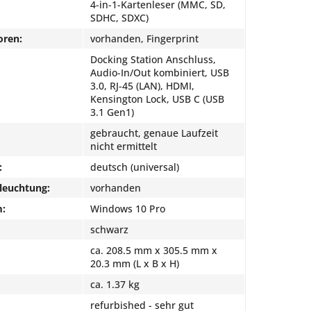
4-in-1-Kartenleser (MMC, SD,
SDHC, SDXC)
oren:
vorhanden, Fingerprint
Docking Station Anschluss,
Audio-In/Out kombiniert, USB
3.0, RJ-45 (LAN), HDMI,
Kensington Lock, USB C (USB
3.1 Gen1)
gebraucht, genaue Laufzeit
nicht ermittelt
:
deutsch (universal)
leuchtung:
vorhanden
m:
Windows 10 Pro
schwarz
ca. 208.5 mm x 305.5 mm x
20.3 mm (L x B x H)
ca. 1.37 kg
refurbished - sehr gut