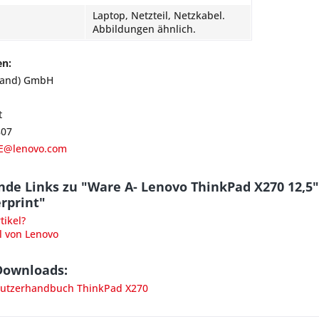
Laptop, Netzteil, Netzkabel.
Abbildungen ähnlich.
en:
land) GmbH
t
807
E@lenovo.com
de Links zu "Ware A- Lenovo ThinkPad X270 12,5"
erprint"
ikel?
l von Lenovo
Downloads:
utzerhandbuch ThinkPad X270