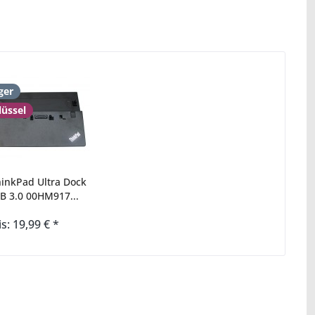
ger
lüssel
inkPad Ultra Dock
B 3.0 00HM917...
is: 19,99 € *