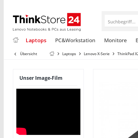
Suchbegriff...
Laptops
PC&Workstation
Monitore
E
Übersicht
Laptops
Lenovo X-Serie
ThinkPad X
Unser Image-Film