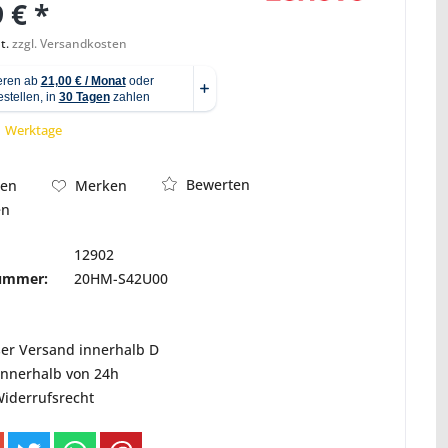
 € *
t.
zzgl. Versandkosten
Abbildung ähnlich
 1 Werktage
Bewerten
hen
Merken
en
12902
nummer:
20HM-S42U00
ser Versand innerhalb D
innerhalb von 24h
Widerrufsrecht