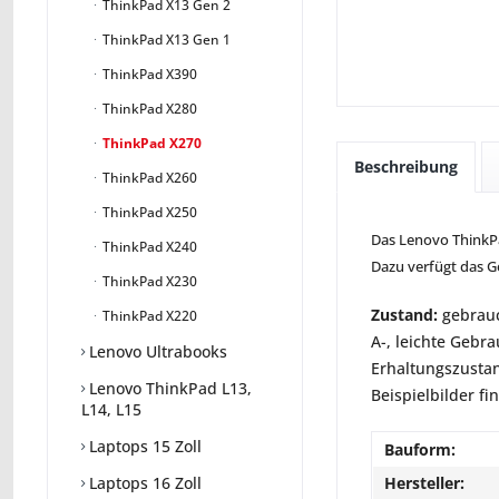
ThinkPad X13 Gen 2
ThinkPad X13 Gen 1
ThinkPad X390
ThinkPad X280
ThinkPad X270
Beschreibung
ThinkPad X260
ThinkPad X250
Das Lenovo ThinkPad
ThinkPad X240
Dazu verfügt das G
ThinkPad X230
Zustand:
gebrauc
ThinkPad X220
A-, leichte Gebr
Lenovo Ultrabooks
Erhaltungszustan
Lenovo ThinkPad L13,
Beispielbilder fi
L14, L15
Laptops 15 Zoll
Bauform:
Hersteller:
Laptops 16 Zoll