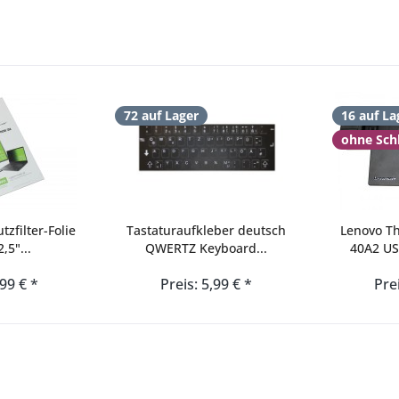
72 auf Lager
16 auf La
ohne Sch
tzfilter-Folie
Tastaturaufkleber deutsch
Lenovo Th
,5"...
QWERTZ Keyboard...
40A2 US
,99 € *
Preis: 5,99 € *
Pre