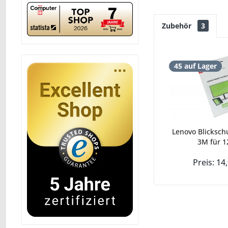
Zubehör
3
45 auf Lager
Lenovo Blickschu
3M für 12
Preis: 14