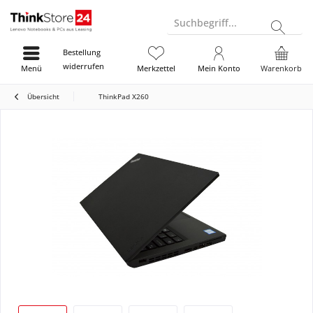
Suchbegriff...
Bestellung
widerrufen
Menü
Merkzettel
Mein Konto
Warenkorb
Übersicht
ThinkPad X260