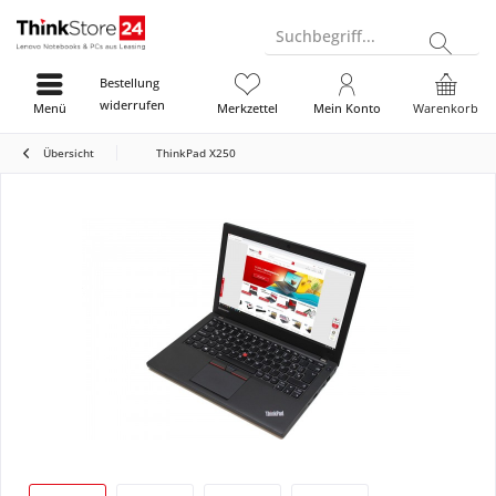
Suchbegriff...
Bestellung
widerrufen
Menü
Merkzettel
Mein Konto
Warenkorb
Übersicht
ThinkPad X250