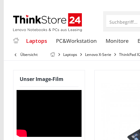
Suchbegriff...
Laptops
PC&Workstation
Monitore
E
Übersicht
Laptops
Lenovo X-Serie
ThinkPad X
Unser Image-Film