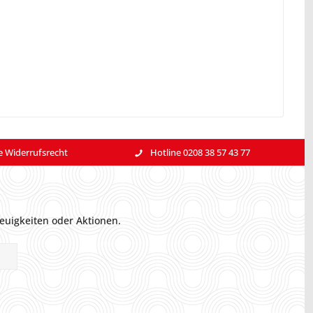
e Widerrufsrecht
Hotline 0208 38 57 43 77
euigkeiten oder Aktionen.