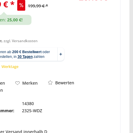
 € *
199,99 € *
en:
25,00 €!
Abbildung ähnlich
t.
zzgl. Versandkosten
 1 Werktage
Bewerten
hen
Merken
en
14380
nummer:
2325-WDZ
ser Versand innerhalb D