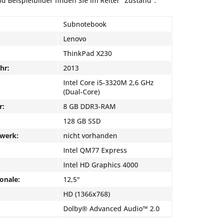
d Beispielbilder finden Sie im Reiter "Zustand".
Subnotebook
Lenovo
ThinkPad X230
hr:
2013
Intel Core i5-3320M 2,6 GHz
(Dual-Core)
r:
8 GB DDR3-RAM
128 GB SSD
fwerk:
nicht vorhanden
Intel QM77 Express
Intel HD Graphics 4000
onale:
12,5"
HD (1366x768)
Dolby® Advanced Audio™ 2.0