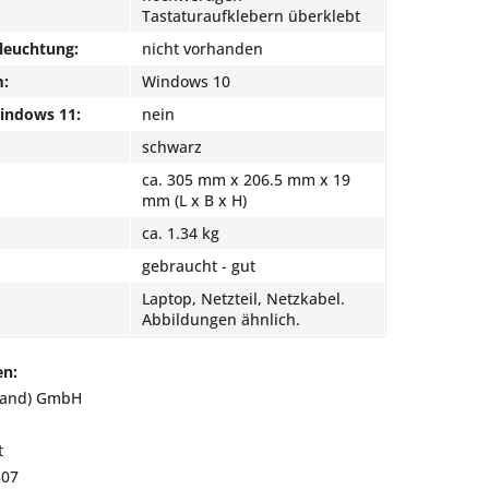
Tastaturaufklebern überklebt
leuchtung:
nicht vorhanden
m:
Windows 10
Windows 11:
nein
schwarz
ca. 305 mm x 206.5 mm x 19
mm (L x B x H)
ca. 1.34 kg
gebraucht - gut
Laptop, Netzteil, Netzkabel.
Abbildungen ähnlich.
en:
land) GmbH
t
807