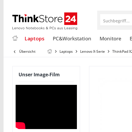
Suchbegriff...
Laptops
PC&Workstation
Monitore
E
Übersicht
Laptops
Lenovo X-Serie
ThinkPad X
Unser Image-Film