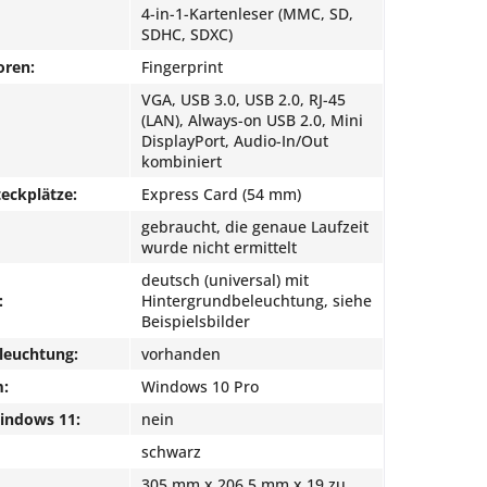
4-in-1-Kartenleser (MMC, SD,
SDHC, SDXC)
oren:
Fingerprint
VGA, USB 3.0, USB 2.0, RJ-45
(LAN), Always-on USB 2.0, Mini
DisplayPort, Audio-In/Out
kombiniert
eckplätze:
Express Card (54 mm)
gebraucht, die genaue Laufzeit
wurde nicht ermittelt
deutsch (universal) mit
:
Hintergrundbeleuchtung, siehe
Beispielsbilder
leuchtung:
vorhanden
m:
Windows 10 Pro
Windows 11:
nein
schwarz
305 mm x 206,5 mm x 19 zu