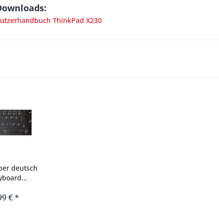
Downloads:
utzerhandbuch ThinkPad X230
ber deutsch
board...
99 € *