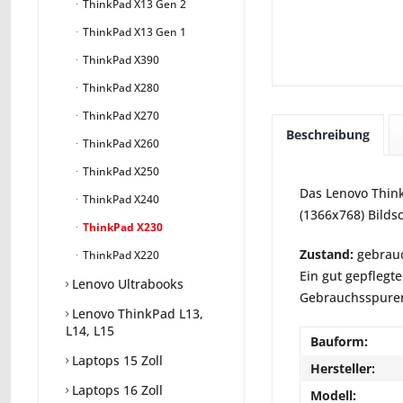
ThinkPad X13 Gen 2
ThinkPad X13 Gen 1
ThinkPad X390
ThinkPad X280
ThinkPad X270
Beschreibung
ThinkPad X260
ThinkPad X250
Das Lenovo Think
ThinkPad X240
(1366x768) Bilds
ThinkPad X230
Zustand:
gebrauc
ThinkPad X220
Ein gut gepflegte
Lenovo Ultrabooks
Gebrauchsspuren 
Lenovo ThinkPad L13,
L14, L15
Bauform:
Laptops 15 Zoll
Hersteller:
Laptops 16 Zoll
Modell: