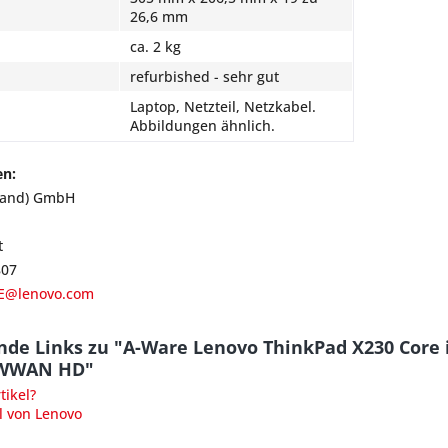
26,6 mm
ca. 2 kg
refurbished - sehr gut
Laptop, Netzteil, Netzkabel.
Abbildungen ähnlich.
en:
land) GmbH
t
807
E@lenovo.com
nde Links zu "A-Ware Lenovo ThinkPad X230 Core 
 WWAN HD"
ikel?
l von Lenovo