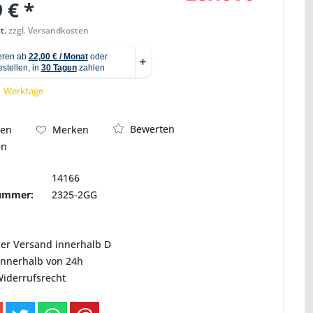
 € *
t.
zzgl. Versandkosten
Abbildung ähnlich
 1 Werktage
Bewerten
hen
Merken
en
14166
nummer:
2325-2GG
ser Versand innerhalb D
innerhalb von 24h
Widerrufsrecht