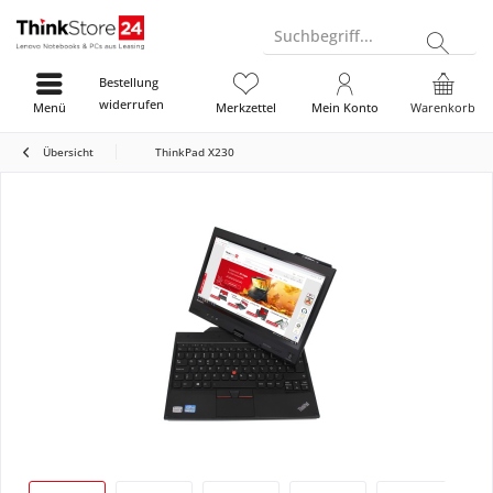
Suchbegriff...
Bestellung
widerrufen
Menü
Merkzettel
Mein Konto
Warenkorb
Übersicht
ThinkPad X230