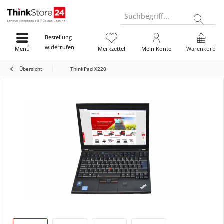
Suchbegriff...
Bestellung
widerrufen
Menü
Merkzettel
Mein Konto
Warenkorb
Übersicht
ThinkPad X220