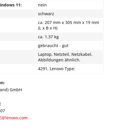
Windows 11:
nein
schwarz
ca. 207 mm x 305 mm x 19 mm
(L x B x H)
ca. 1.37 kg
gebraucht - gut
Laptop, Netzteil, Netzkabel.
Abbildungen ähnlich.
4291, Lenovo Type:
en:
land) GmbH
t
807
E@lenovo.com