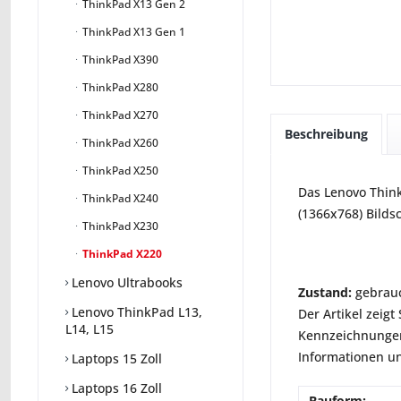
ThinkPad X13 Gen 2
ThinkPad X13 Gen 1
ThinkPad X390
ThinkPad X280
ThinkPad X270
Beschreibung
ThinkPad X260
ThinkPad X250
Das Lenovo Think
ThinkPad X240
(1366x768) Bilds
ThinkPad X230
ThinkPad X220
Lenovo Ultrabooks
Zustand:
gebrauc
Lenovo ThinkPad L13,
Der Artikel zeig
L14, L15
Kennzeichnungen
Informationen un
Laptops 15 Zoll
Laptops 16 Zoll
Bauform: