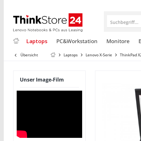
Suchbegriff...
Laptops
PC&Workstation
Monitore
E
Übersicht
Laptops
Lenovo X-Serie
ThinkPad X
Unser Image-Film