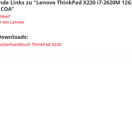
nde Links zu "Lenovo ThinkPad X220 i7-2620M 1
 COA"
ikel?
l von Lenovo
Downloads:
utzerhandbuch ThinkPad X220