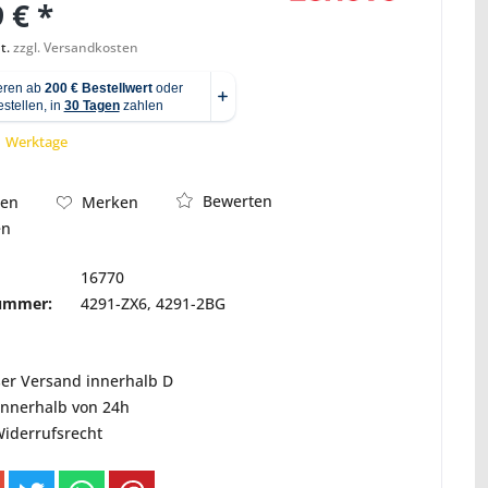
 € *
t.
zzgl. Versandkosten
Abbildung ähnlich
 1 Werktage
Bewerten
hen
Merken
en
16770
nummer:
4291-ZX6, 4291-2BG
ser Versand innerhalb D
innerhalb von 24h
Widerrufsrecht