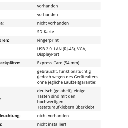
vorhanden
vorhanden
a:
nicht vorhanden
SD-Karte
oren:
Fingerprint
USB 2.0, LAN (RJ-45), VGA,
DisplayPort
eckplätze:
Express Card (54 mm)
gebraucht, funktionstüchtig
(jedoch wegen des Gerätealters
ohne jegliche Laufzeitgarantie)
deutsch (gelabelt), einige
Tasten sind mit den
:
hochwertigen
Tastaturaufklebern überklebt
leuchtung:
nicht vorhanden
m:
nicht installiert