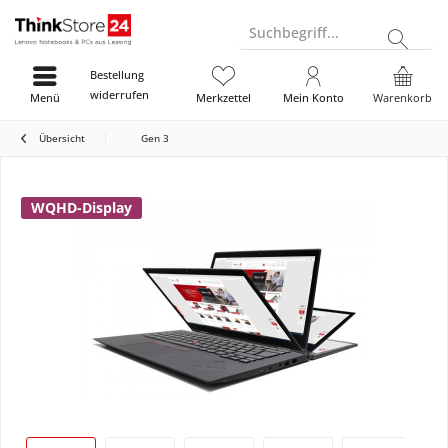
Suchbegriff...
Bestellung
widerrufen
Menü
Merkzettel
Mein Konto
Warenkorb
Übersicht
Gen 3
WQHD-Display