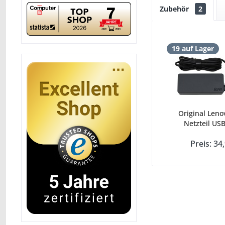
Zubehör
2
19 auf Lager
Original Leno
Netzteil USB
Preis: 34