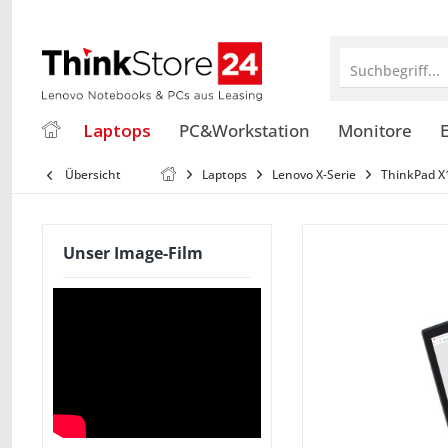
Suchbegriff...
Laptops
PC&Workstation
Monitore
E
Übersicht
Laptops
Lenovo X-Serie
ThinkPad X
Unser Image-Film